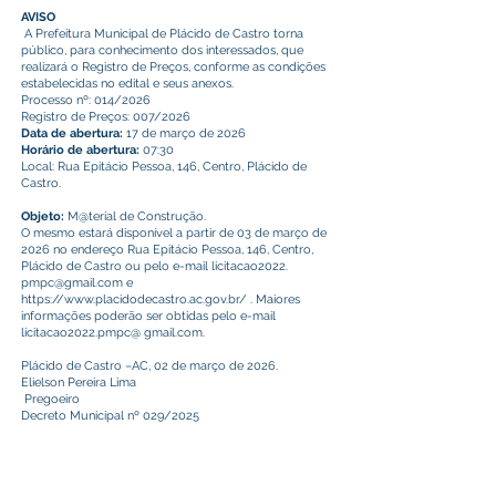
AVISO
A Prefeitura Municipal de Plácido de Castro torna
público, para conhecimento dos interessados, que
realizará o Registro de Preços, conforme as condições
estabelecidas no edital e seus anexos.
Processo nº: 014/2026
Registro de Preços: 007/2026
Data de abertura:
17 de março de 2026
Horário de abertura:
07:30
Local: Rua Epitácio Pessoa, 146, Centro, Plácido de
Castro.
Objeto:
M@terial de Construção.
O mesmo estará disponível a partir de 03 de março de
2026 no endereço Rua Epitácio Pessoa, 146, Centro,
Plácido de Castro ou pelo e-mail licitacao2022.
pmpc@gmail.com
e
https://www.placidodecastro.ac.gov.br/
. Maiores
informações poderão ser obtidas pelo e-mail
licitacao2022.pmpc@ gmail.com.
Plácido de Castro –AC, 02 de março de 2026.
Elielson Pereira Lima
Pregoeiro
Decreto Municipal nº 029/2025