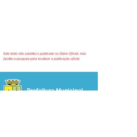
Este texto não substitui o publicado no Diário Oficial, mas
facilita a pesquisa para localizar a publicação oficial.
Prefeitura Municipal
de Plácido de Castro
Poder Executivo
SERVIÇO DE ATENDIMENTO AO 
CIDADÃO (SIC) E OUVIDORIA
Prefeitura de Plácido de Castro - Estado 