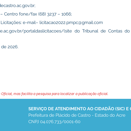
ecastro.ac.gov.br
;
– Centro fone/fax (68) 3237 – 1066;
Licitações: e-mail–
licitacao2022.pmpc@gmail.com
ce.ac.gov.br/portaldaslicitacoes/(site
do Tribunal de Contas do
 de 2026.
 Oficial, mas facilita a pesquisa para localizar a publicação oficial.
SERVIÇO DE ATENDIMENTO AO CIDADÃO (SIC) E
Prefeitura de Plácido de Castro - Estado do Acre
CNPJ 04.076.733/0001-60