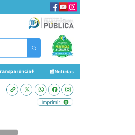
ransparência⬇️
📰Notícias
Imprimir