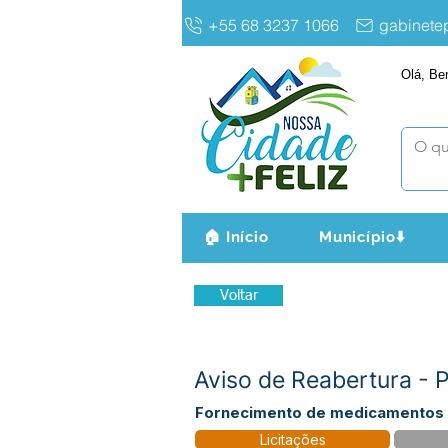
+55 68 3237 1066
gabinet
Olá, Be
🏠 Início
Município⬇️
Voltar
Aviso de Reabertura -
Fornecimento de medicamentos p
Licitações