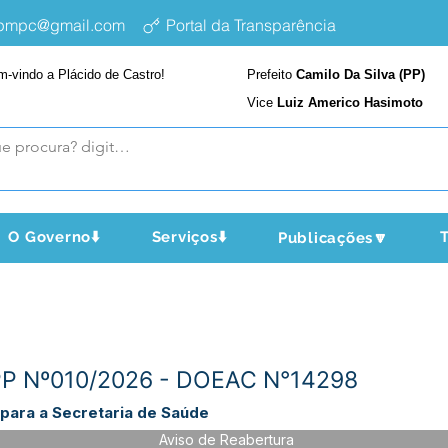
epmpc@gmail.com
Portal da Transparência
m-vindo a Plácido de Castro!
Prefeito
Camilo Da Silva (PP)
Vice
Luiz Americo Hasimoto
O Governo⬇️
Serviços⬇️
T
Publicações🔽
 PP Nº010/2026 - DOEAC N°14298
ara a Secretaria de Saúde
Aviso de Reabertura