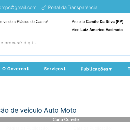
epmpc@gmail.com
Portal da Transparência
m-vindo a Plácido de Castro!
Prefeito
Camilo Da Silva (PP)
Vice
Luiz Americo Hasimoto
O Governo⬇️
Serviços⬇️
T
Publicações🔽
ão de veículo Auto Moto
Carta Convite
Página da Publicação:
Data da Publicação: