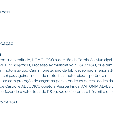
e 2021
OGAÇÃO
1
s em sua plenitude, HOMOLOGO a decisão da Comissão Municipal d
VITE Nº 014/2021, Processo Administrativo nº 028/2021, que te
motorista) tipo Caminhonete, ano de fabricação não inferior a 2
inco) passageiros incluindo motorista, motor diesel, potência mín
ráulica com proteção de caçamba para atender as necessidades da
o de Castro, e ADJUDICO objeto a Pessoa Física: ANTONIA ALV
perfazendo o valor total de R$ 73.200,00 (setenta e três mil e duze
to de 2021.