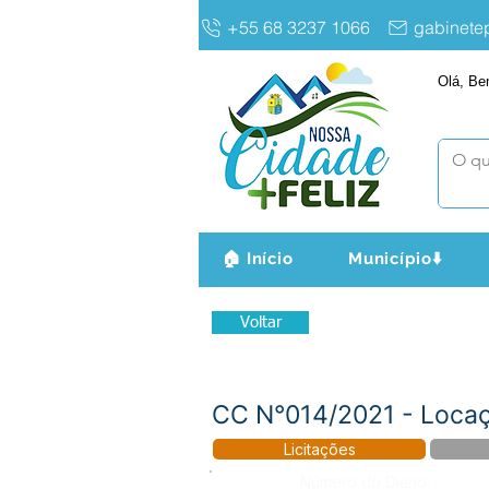
+55 68 3237 1066
gabinet
Olá, Be
🏠 Início
Município⬇️
Voltar
CC N°014/2021 - Locaç
Licitações
Número do Diário: