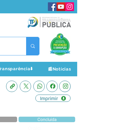
ransparência⬇️
📰Notícias
Imprimir
Concluída
Órgão: