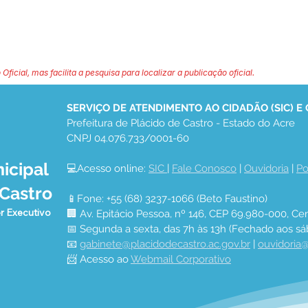
 Oficial, mas facilita a pesquisa para localizar a publicação oficial.
SERVIÇO DE ATENDIMENTO AO CIDADÃO (SIC) E
Prefeitura de Plácido de Castro - Estado do Acre
CNPJ 04.076.733/0001-60
icipal
💻Acesso online: 
SIC 
| 
Fale Conosco
 | 
Ouvidoria
 | 
Po
 Castro
📱Fone: +55 (68) 3237-1066 (Beto Faustino)
r Executivo
🏢 Av. Epitácio Pessoa, nº 146, CEP 69.980-000, Cen
📅 Segunda a sexta, das 7h às 13h (Fechado aos sá
📧 
gabinete@placidodecastro.ac.gov.br
 | 
ouvidoria@
📨 Acesso ao 
Webmail Corporativo