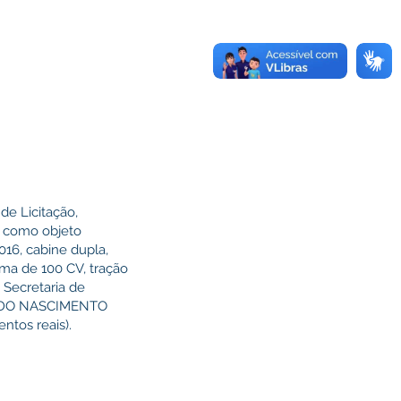
e Licitação,
m como objeto
016, cabine dupla,
ima de 100 CV, tração
 Secretaria de
ES DO NASCIMENTO
ntos reais).