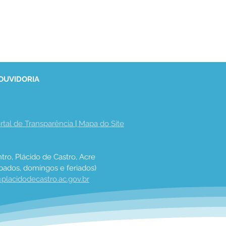
 OUVIDORIA
rtal de Transparência
 | 
Mapa do Site
tro, Plácido de Castro, Acre
bados, domingos e feriados)
placidodecastro.ac.gov.br