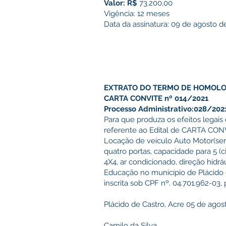
Valor: R$
73.200,00
Vigência: 12 meses
Data da assinatura: 09 de agosto d
EXTRATO DO TERMO DE HOMOL
CARTA CONVITE nº 014/2021
Processo Administrativo:028/202
Para que produza os efeitos legai
referente ao Edital de CARTA CON
Locação de veículo Auto Motor(sem 
quatro portas, capacidade para 5 (c
4X4, ar condicionado, direção hid
Educação no município de Plácid
inscrita sob CPF nº. 04.701.962-03, 
Plácido de Castro, Acre 05 de agos
Camilo da Silva