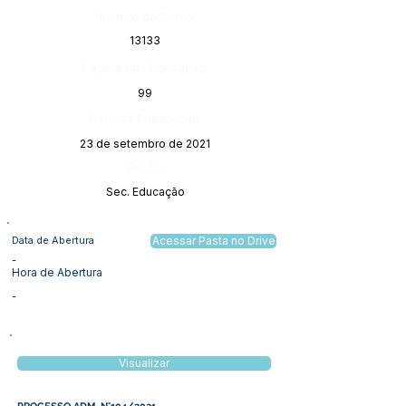
Número do Diário:
13133
Página da Publicação:
99
Data da Publicação:
23 de setembro de 2021
Órgão:
Sec. Educação
Data de Abertura
Acessar Pasta no Drive
-
Hora de Abertura
-
Visualizar