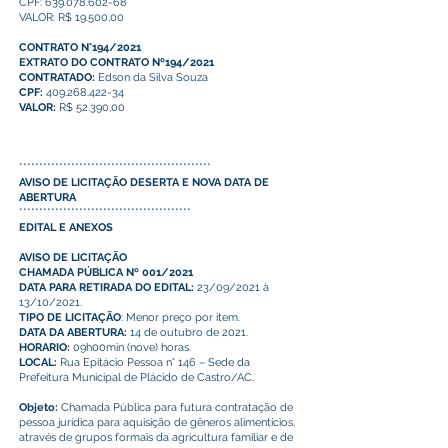
CPF: 639.078.602-68
VALOR: R$ 19.500,00
CONTRATO N°194/2021
EXTRATO DO CONTRATO Nº194/2021
CONTRATADO:
Edson da Silva Souza
CPF:
409.268.422-34
VALOR:
R$ 52.390,00
************************************************
AVISO DE LICITAÇÃO DESERTA E NOVA DATA DE
ABERTURA
*******************************************
EDITAL E ANEXOS
AVISO DE LICITAÇÃO
CHAMADA PÚBLICA Nº 001/2021
DATA PARA RETIRADA DO EDITAL:
23/09/2021 à
13/10/2021.
TIPO DE LICITAÇÃO
: Menor preço por item.
DATA DA ABERTURA:
14 de outubro de 2021.
HORARIO:
09h00min (nove) horas.
LOCAL:
Rua Epitácio Pessoa n° 146 – Sede da
Prefeitura Municipal de Plácido de Castro/AC.
Objeto:
Chamada Pública para futura contratação de
pessoa jurídica para aquisição de gêneros alimentícios,
através de grupos formais da agricultura familiar e de