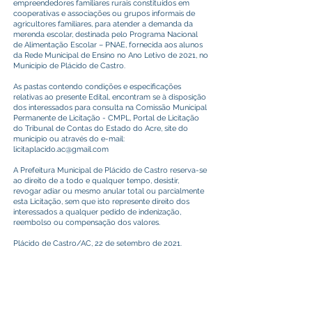
empreendedores familiares rurais constituídos em
cooperativas e associações ou grupos informais de
agricultores familiares, para atender a demanda da
merenda escolar, destinada pelo Programa Nacional
de Alimentação Escolar – PNAE, fornecida aos alunos
da Rede Municipal de Ensino no Ano Letivo de 2021, no
Município de Plácido de Castro.
As pastas contendo condições e especificações
relativas ao presente Edital, encontram se à disposição
dos interessados para consulta na Comissão Municipal
Permanente de Licitação - CMPL, Portal de Licitação
do Tribunal de Contas do Estado do Acre, site do
município ou através do e-mail:
licitaplacido.ac@gmail.com
A Prefeitura Municipal de Plácido de Castro reserva-se
ao direito de a todo e qualquer tempo, desistir,
revogar adiar ou mesmo anular total ou parcialmente
esta Licitação, sem que isto represente direito dos
interessados a qualquer pedido de indenização,
reembolso ou compensação dos valores.
Plácido de Castro/AC, 22 de setembro de 2021.
Elielson Pereira Lima
Pregoeiro Oficial
Decreto n° 138/2021
Este texto não substitui o publicado no Diário Oficial, mas