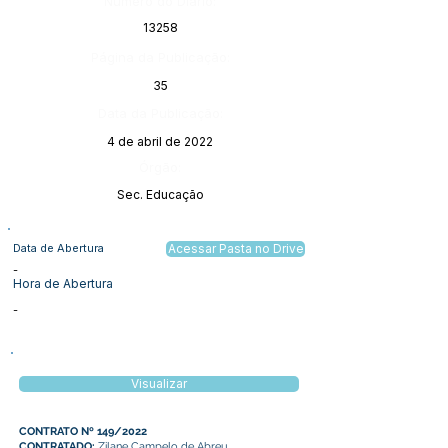
Número do Diário:
13258
Página da Publicação:
35
Data da Publicação:
4 de abril de 2022
Órgão:
Sec. Educação
Data de Abertura
Acessar Pasta no Drive
-
Hora de Abertura
-
Visualizar
CONTRATO Nº 149/2022
CONTRATADO:
Zilane Campelo de Abreu