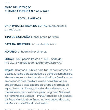
*****
AVISO DE LICITAÇÃO
CHAMADA PUBLICA N. º 001/2022
EDITAL E ANEXOS
DATA PARA RETIRADA DO EDITAL:
04/04/2022 à
19/04/2022.
TIPO DE LICITAÇÃO:
Menor preço por item.
DATA DA ABERTURA:
20 de abril de 2022
HORÁRIO:
09h00min (nove) horas.
LOCAL:
Rua Epitácio Pessoa n° 146 – Sede da
Prefeitura Municipal de Plácido de Castro/AC.
Objeto:
Chamada Pública para futura contratação de
pessoa jurídica para aquisição de gêneros alimentícios,
através de grupos formais da agricultura familiar e de
empreendedores familiares rurais constituídos em
cooperativas e associações ou grupos informais de
agricultores familiares, para atender a demanda da
merenda escolar, destinada pelo Programa Nacional
de Alimentação Escolar – PNAE, fornecida aos alunos
da Rede Municipal de Ensino no Ano Letivo de 2022,
no Município de Plácido de Castro.