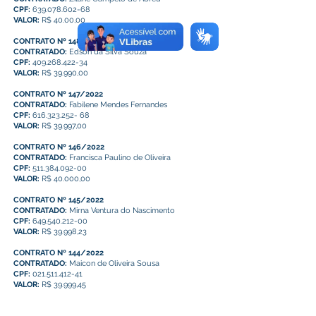
CPF:
639.078.602-68
VALOR:
R$ 40.00,00
CONTRATO Nº 148/2022
CONTRATADO:
Edson da Silva Souza
CPF:
409.268.422-34
VALOR:
R$ 39.990,00
CONTRATO Nº 147/2022
CONTRATADO:
Fabilene Mendes Fernandes
CPF:
616.323.252- 68
VALOR:
R$ 39.997,00
CONTRATO Nº 146/2022
CONTRATADO:
Francisca Paulino de Oliveira
CPF:
511.384.092-00
VALOR:
R$ 40.000,00
CONTRATO Nº 145/2022
CONTRATADO:
Mirna Ventura do Nascimento
CPF:
649.540.212-00
VALOR:
R$ 39.998,23
CONTRATO Nº 144/2022
CONTRATADO:
Maicon de Oliveira Sousa
CPF:
021.511.412-41
VALOR:
R$ 39.999,45