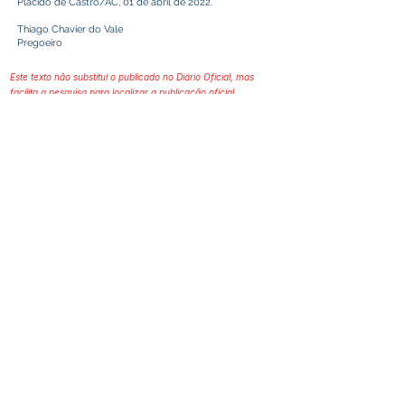
Plácido de Castro/AC, 01 de abril de 2022.
Thiago Chavier do Vale
Pregoeiro
Este texto não substitui o publicado no Diário Oficial, mas
facilita a pesquisa para localizar a publicação oficial.
Prefeitura Municipal
de Plácido de Castro
Poder Executivo
SERVIÇO DE ATENDIMENTO AO 
CIDADÃO (SIC) E OUVIDORIA
Prefeitura de Plácido de Castro - Estado 
do Acre
CNPJ 04.076.733/0001-60
💻Acesso online: 
SIC 
| 
Fale Conosco
 | 