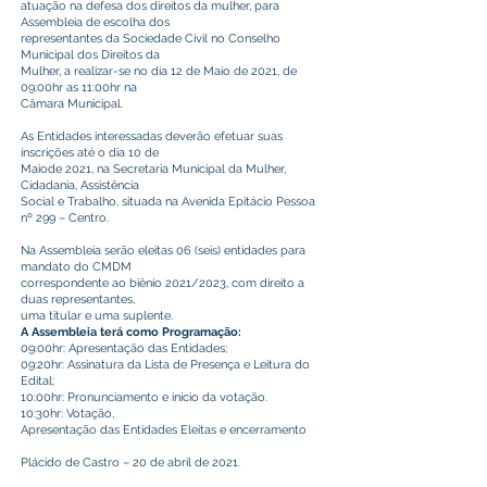
atuação na defesa dos direitos da mulher, para
Assembleia de escolha dos
representantes da Sociedade Civil no Conselho
Municipal dos Direitos da
Mulher, a realizar-se no dia 12 de Maio de 2021, de
09:00hr as 11:00hr na
Câmara Municipal.
As Entidades interessadas deverão efetuar suas
inscrições até o dia 10 de
Maiode 2021, na Secretaria Municipal da Mulher,
Cidadania, Assistência
Social e Trabalho, situada na Avenida Epitácio Pessoa
nº 299 – Centro.
Na Assembleia serão eleitas 06 (seis) entidades para
mandato do CMDM
correspondente ao biênio 2021/2023, com direito a
duas representantes,
uma titular e uma suplente.
A Assembleia terá como Programação:
09:00hr: Apresentação das Entidades;
09:20hr: Assinatura da Lista de Presença e Leitura do
Edital;
10:00hr: Pronunciamento e início da votação.
10:30hr: Votação,
Apresentação das Entidades Eleitas e encerramento
Plácido de Castro – 20 de abril de 2021.