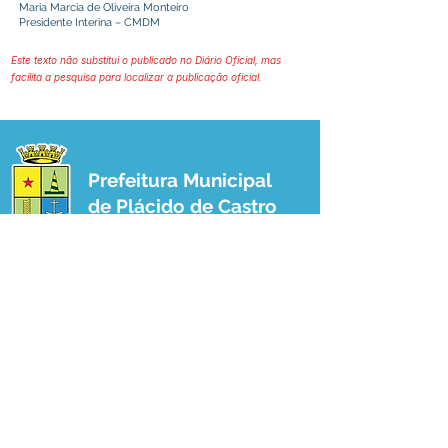
Maria Marcia de Oliveira Monteiro
Presidente Interina – CMDM
Este texto não substitui o publicado no Diário Oficial, mas
facilita a pesquisa para localizar a publicação oficial.
Prefeitura Municipal
de Plácido de Castro
Poder Executivo
SERVIÇO DE ATENDIMENTO AO 
CIDADÃO (SIC) E OUVIDORIA
Prefeitura de Plácido de Castro - Estado 
do Acre
CNPJ 04.076.733/0001-60
💻Acesso online: 
SIC 
| 
Fale Conosco
 | 
Ouvidoria
 | 
Portal de Transparência
 | 