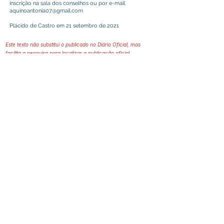
inscrição na sala dos conselhos ou por e-mail:
aquinoantonia07@gmail.com
Plácido de Castro em 21 setembro de 2021
Este texto não substitui o publicado no Diário Oficial, mas
facilita a pesquisa para localizar a publicação oficial.
Prefeitura Municipal
de Plácido de Castro
Poder Executivo
SERVIÇO DE ATENDIMENTO AO 
CIDADÃO (SIC) E OUVIDORIA
Prefeitura de Plácido de Castro - Estado 
do Acre
CNPJ 04.076.733/0001-60
💻Acesso online: 
SIC 
| 
Fale Conosco
 | 