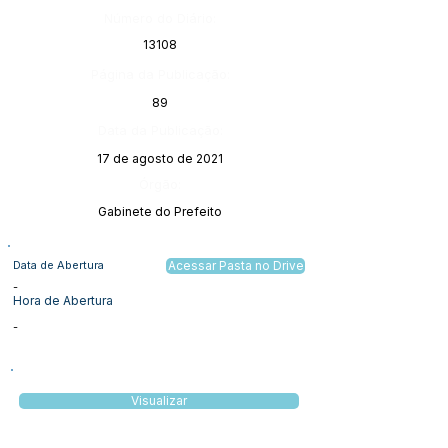
Número do Diário:
13108
Página da Publicação:
89
Data da Publicação:
17 de agosto de 2021
Órgão:
Gabinete do Prefeito
Data de Abertura
Acessar Pasta no Drive
-
Hora de Abertura
-
Visualizar