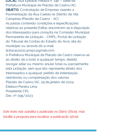
LOCAL:
Rua Epitácio Pessoa n° 146 – Sede da
Prefeitura Municipal de Plácido de Castro/AC.
OBJETO:
Contratação de Empresa visando a
Pavimentação da Rua Caetés no Distrito de Vila
Campinas (Plácido de Castro - AC)
As pastas contendo condições e especificações
relativas ao presente Edital, encontram-se à disposição
dos interessados para consulta na Comissão Municipal
Permanente de Licitação - CMPL, Portal de Licitação
do Tribunal de Contas do Estado do Acre, site do
município ou através do e-mail:
licitacao2022.pmpc@gmail.com
.
A Prefeitura Municipal de Plácido de Castro reserva-se
ao direito de a todo e qualquer tempo, desistir,
revogar adiar ou mesmo anular total ou parcialmente
esta Licitação, sem que isto represente direito dos
interessados a qualquer pedido de indenização,
reembolso ou compensação dos valores.
Plácido de Castro/AC, 29 de janeiro de 2024.
Elielson Pereira Lima
Presidente CPL
Dec. nº 095/2023
Este texto não substitui o publicado no Diário Oficial, mas
facilita a pesquisa para localizar a publicação oficial.