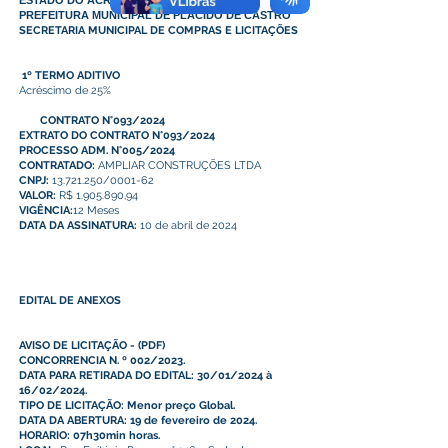
ESTADO DO ACRE
PREFEITURA MUNICIPAL DE PLÁCIDO DE CASTRO
SECRETARIA MUNICIPAL DE COMPRAS E LICITAÇÕES
1º TERMO ADITIVO
Acréscimo de 25%
CONTRATO N°093/2024
EXTRATO DO CONTRATO N°093/2024
PROCESSO ADM. N°005/2024
CONTRATADO:
AMPLIAR CONSTRUÇÕES LTDA
CNPJ:
13.721.250/0001-62
VALOR:
R$ 1.905.890,94
VIGÊNCIA:
12 Meses
DATA DA ASSINATURA:
10 de abril de 2024
EDITAL DE ANEXOS
AVISO DE LICITAÇÃO
-
(PDF)
CONCORRENCIA N. º 002/2023.
DATA PARA RETIRADA DO EDITAL: 30/01/2024 à
16/02/2024.
TIPO DE LICITAÇÃO: Menor preço Global.
DATA DA ABERTURA: 19 de fevereiro de 2024.
HORARIO: 07h30min horas.