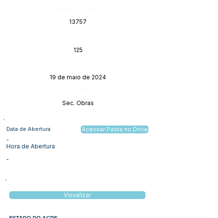
Número do Diário:
13757
Página da Publicação:
125
Data da Publicação:
19 de maio de 2024
Órgão:
Sec. Obras
Data de Abertura
Acessar Pasta no Drive
-
Hora de Abertura
-
Visualizar