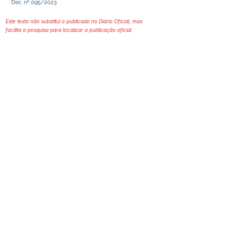
Dec. nº 095/2023
Este texto não substitui o publicado no Diário Oficial, mas
facilita a pesquisa para localizar a publicação oficial.
Prefeitura Municipal
de Plácido de Castro
Poder Executivo
SERVIÇO DE ATENDIMENTO AO 
CIDADÃO (SIC) E OUVIDORIA
Prefeitura de Plácido de Castro - Estado 
do Acre
CNPJ 04.076.733/0001-60
💻Acesso online: 
SIC 
| 
Fale Conosco
 | 
Ouvidoria
 | 
Portal de Transparência
 | 
Mapa do Site