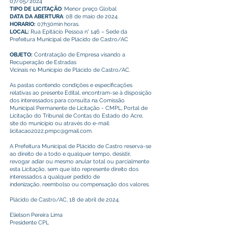
07/05/2024
TIPO DE LICITAÇÃO
: Menor preço Global
DATA DA ABERTURA
: 08 de maio de 2024
HORARIO:
07h30min horas.
LOCAL:
Rua Epitácio Pessoa n° 146 – Sede da
Prefeitura Municipal de Plácido de Castro/AC
OBJETO:
Contratação de Empresa visando a
Recuperação de Estradas
Vicinais no Município de Plácido de Castro/AC.
As pastas contendo condições e especificações
relativas ao presente Edital, encontram-se à disposição
dos interessados para consulta na Comissão
Municipal Permanente de Licitação - CMPL, Portal de
Licitação do Tribunal de Contas do Estado do Acre,
site do município ou através do e-mail:
licitacao2022.pmpc@gmail.com
.
A Prefeitura Municipal de Plácido de Castro reserva-se
ao direito de a todo e qualquer tempo, desistir,
revogar adiar ou mesmo anular total ou parcialmente
esta Licitação, sem que isto represente direito dos
interessados a qualquer pedido de
indenização, reembolso ou compensação dos valores.
Plácido de Castro/AC, 18 de abril de 2024.
Elielson Pereira Lima
Presidente CPL