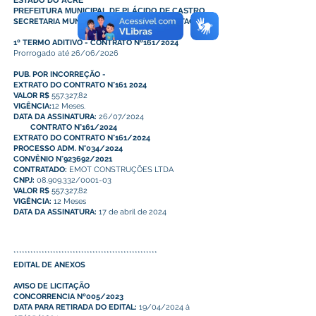
ESTADO DO ACRE
PREFEITURA MUNICIPAL DE PLÁCIDO DE CASTRO
SECRETARIA MUNICIPAL DE COMPRAS E LICITAÇÕES
1º TERMO ADITIVO - CONTRATO Nº161/2024
Prorrogado até 26/06/2026
PUB. POR INCORREÇÃO -
EXTRATO DO CONTRATO N°161 2024
VALOR R$
557.327,82
VIGÊNCIA:
12 Meses.
DATA DA ASSINATURA:
26/07/2024
CONTRATO N°161/2024
EXTRATO DO CONTRATO N°161/2024
PROCESSO ADM. N°034/2024
CONVÊNIO N°923692/2021
CONTRATADO:
EMOT CONSTRUÇÕES LTDA
CNPJ:
08.909.332/0001-03
VALOR R$
557.327,82
VIGÊNCIA:
12 Meses
DATA DA ASSINATURA:
17 de abril de 2024
***************************************************
EDITAL DE ANEXOS
AVISO DE LICITAÇÃO
CONCORRENCIA Nº005/2023
DATA PARA RETIRADA DO EDITAL:
19/04/2024 à