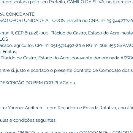
 representada pelo seu Prefeito, CAMILO DA SILVA, no exercício 
URA, COMODANTE;
 OPORTUNIDADE A TODOS, inscrita no CNPJ nº 29.944.272/00
apirran II, CEP 69.928-000, Plácido de Castro, Estado do Acre, nes
ARLOS
sado, agricultor, CPF nº 051.598.492-20 e RG nº 068.855 SSP/AC,
e Freitas,
00, Plácido de Castro, Estado do Acre, doravante denominada ASS
 entre si, justo e acertado o presente Contrato de Comodato dos 
DESCRIÇÃO DO BEM COR PLACA ou
ator Yanmar Agritech – com Roçadeira e Enxada Rotativa, ano 2
sulas e condições seguintes:
 tem como OBJETO, a transferência, pela COMODANTE a COMODATÁ