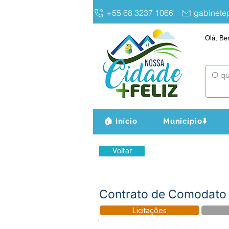
+55 68 3237 1066
gabinet
Olá, Be
🏠 Início
Município⬇️
Voltar
Contrato de Comodato 
Licitações
Número do Diário: