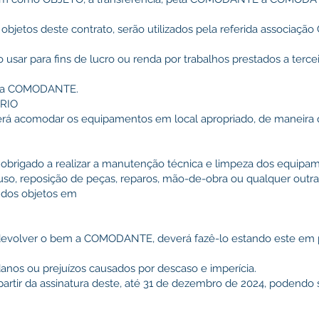
objetos deste contrato, serão utilizados pela referida associaç
usar para fins de lucro ou renda por trabalhos prestados a terc
o da COMODANTE.
RIO
á acomodar os equipamentos em local apropriado, de maneira q
brigado a realizar a manutenção técnica e limpeza dos equipam
uso, reposição de peças, reparos, mão-de-obra ou qualquer outr
 dos objetos em
evolver o bem a COMODANTE, deverá fazê-lo estando este em p
nos ou prejuízos causados por descaso e imperícia.
 partir da assinatura deste, até 31 de dezembro de 2024, podendo 