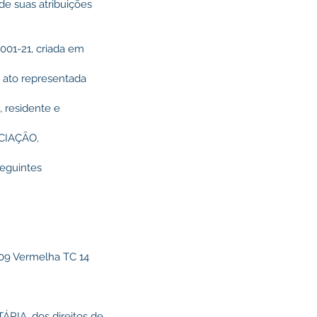
de suas atribuições
01-21, criada em
te ato representada
 residente e
OCIAÇÃO,
seguintes
009 Vermelha TC 14
RIA, dos direitos de