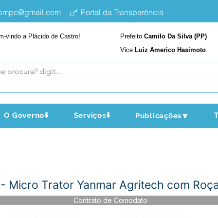
epmpc@gmail.com
Portal da Transparência
m-vindo a Plácido de Castro!
Prefeito
Camilo Da Silva (PP)
Vice
Luiz Americo Hasimoto
O Governo⬇️
Serviços⬇️
T
Publicações🔽
- Micro Trator Yanmar Agritech com Roça
Contrato de Comodato
Página da Publicação:
Data da Publicação: