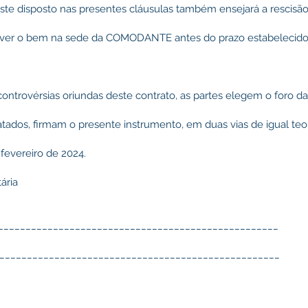
te disposto nas presentes cláusulas também ensejará a rescisã
ver o bem na sede da COMODANTE antes do prazo estabelecido 
r controvérsias oriundas deste contrato, as partes elegem o foro 
atados, firmam o presente instrumento, em duas vias de igual te
 fevereiro de 2024.
ária
____________________________________________________
____________________________________________________