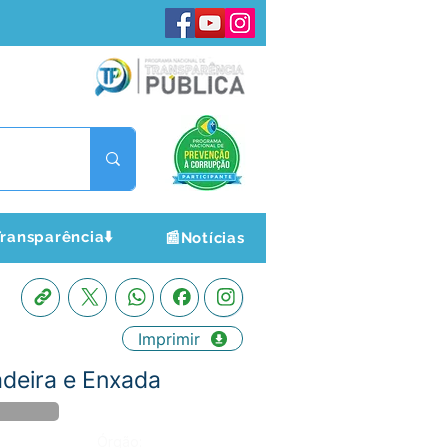
ransparência⬇️
📰Notícias
Imprimir
deira e Enxada
Órgão: