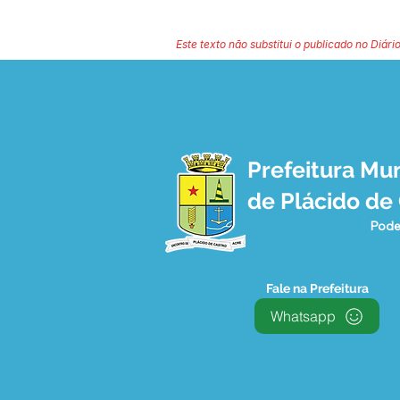
Este texto não substitui o publicado no Diário
Prefeitura Mun
de Plácido de
Pode
Fale na Prefeitura
Whatsapp