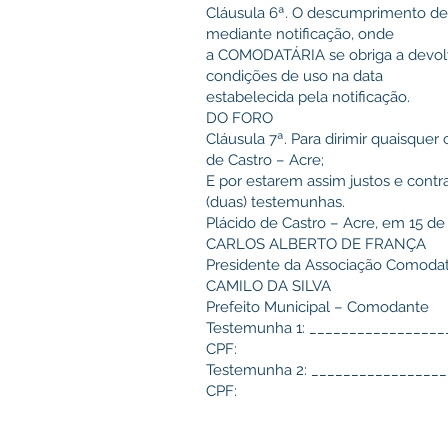
Cláusula 6ª. O descumprimento des
mediante notificação, onde
a COMODATÁRIA se obriga a devol
condições de uso na data
estabelecida pela notificação.
DO FORO
Cláusula 7ª. Para dirimir quaisque
de Castro – Acre;
E por estarem assim justos e contr
(duas) testemunhas.
Plácido de Castro – Acre, em 15 de
CARLOS ALBERTO DE FRANÇA
Presidente da Associação Comodat
CAMILO DA SILVA
Prefeito Municipal – Comodante
Testemunha 1: ________________
CPF:
Testemunha 2: ________________
CPF: