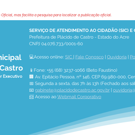
 Oficial, mas facilita a pesquisa para localizar a publicação oficial.
SERVIÇO DE ATENDIMENTO AO CIDADÃO (SIC) E
Prefeitura de Plácido de Castro - Estado do Acre
CNPJ 04.076.733/0001-60
icipal
💻Acesso online: 
SIC 
| 
Fale Conosco
 | 
Ouvidoria
 | 
Po
 Castro
📱Fone: +55 (68) 3237-1066 (Beto Faustino)
r Executivo
🏢 Av. Epitácio Pessoa, nº 146, CEP 69.980-000, Cen
📅 Segunda a sexta, das 7h às 13h (Fechado aos sá
📧 
gabinete@placidodecastro.ac.gov.br
 | 
ouvidoria@
📨 Acesso ao 
Webmail Corporativo