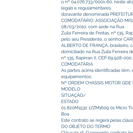
o nº 04.076.733/0001-60, neste ato
legais e regulamentares,
doravante denominada PREFEIT
COMODATÁRIO: ASSOCIAÇÃO MISSÃO
08/03/2010, com sede na Rua
Zuila Ferreira de Freitas, nº 135, R
pelo seu Presidente, o senhor C
ALBERTO DE FRANÇA, brasileiro, ca
domiciliado na Rua Zuila Ferreira d
nº 135, Rapirran II, CEP 69.928-0
COMODATÁRIA.
As partes acima identificadas têm,
equipamentos:
Nº ORDEM CHASSIS MOTOR QDE 
MODELO
SITUAÇÃO/
ESTADO
01 820M1532 17ZM1609 01 Micro Tr
Boa
Este contrato se regerá pelas cláu
DO OBJETO DO TERMO
Cláusula 1ª. O presente contrato