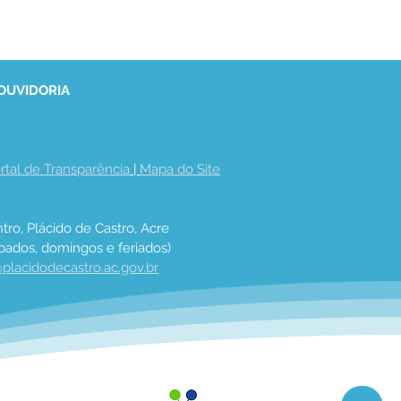
 OUVIDORIA
rtal de Transparência
 | 
Mapa do Site
tro, Plácido de Castro, Acre
bados, domingos e feriados)
placidodecastro.ac.gov.br