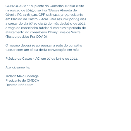
CONVOCAR o 1º suplente do Conselho Tutelar eleito
na eleição de 2019, o senhor Wesley Almeida de
Oliveira RG:
11363940
, CPF:
016.344.152-99
, residente
em Plácido de Castro – Acre. Para assumir por 05 dias
a contar do dia 07 ao dia 12 do mês de Julho de 2022,
a vaga de conselheiro tutelar durante este período de
afastamento do conselheiro Dhony Lima de Souza.
(Testou positivo Pra COVID).
O mesmo deverá se apresenta na sede do conselho
tutelar com um cópia desta convocação em mão
Plácido de Castro - AC, em 07 de junho de 2022.
Atenciosamente,
Jadson Melo Gonzaga
Presidente do CMDCA
Decreto 066/2021