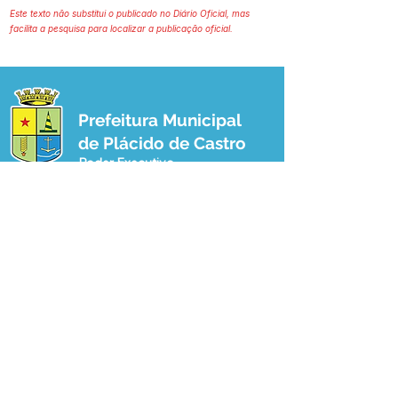
Este texto não substitui o publicado no Diário Oficial, mas
facilita a pesquisa para localizar a publicação oficial.
Prefeitura Municipal
de Plácido de Castro
Poder Executivo
SERVIÇO DE ATENDIMENTO AO 
CIDADÃO (SIC) E OUVIDORIA
Prefeitura de Plácido de Castro - Estado 
do Acre
CNPJ 04.076.733/0001-60
💻Acesso online: 
SIC 
| 
Fale Conosco
 | 
Ouvidoria
 | 
Portal de Transparência
 | 
Mapa do Site