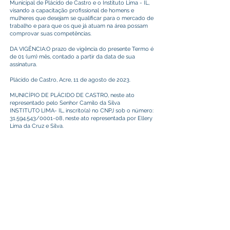
Municipal de Plácido de Castro e o Instituto Lima - IL,
visando a capacitação profissional de homens e
mulheres que desejam se qualificar para o mercado de
trabalho e para que os que já atuam na área possam
comprovar suas competências.
DA VIGÊNCIA:O prazo de vigência do presente Termo é
de 01 (um) mês, contado a partir da data de sua
assinatura.
Plácido de Castro, Acre, 11 de agosto de 2023.
MUNICÍPIO DE PLÁCIDO DE CASTRO, neste ato
representado pelo Senhor Camilo da Silva
INSTITUTO LIMA- IL, inscrito(a) no CNPJ sob o número:
31.594.543
/0001-08, neste ato representada por Ellery
Lima da Cruz e Silva.