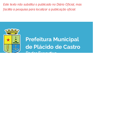
Este texto não substitui o publicado no Diário Oficial, mas
facilita a pesquisa para localizar a publicação oficial.
Prefeitura Municipal
de Plácido de Castro
Poder Executivo
SERVIÇO DE ATENDIMENTO AO 
CIDADÃO (SIC) E OUVIDORIA
Prefeitura de Plácido de Castro - Estado 
do Acre
CNPJ 04.076.733/0001-60
💻Acesso online: 
SIC 
| 
Fale Conosco
 | 
Ouvidoria
 | 
Portal de Transparência
 | 
Mapa do Site