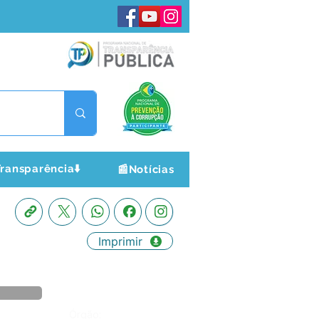
ransparência⬇️
📰Notícias
Imprimir
Órgão: