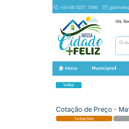
+55 68 3237 1066
gabinet
Olá, Be
🏠 Início
Município⬇️
Voltar
Cotação de Preço - Mat
Licitações
Número do Diário: