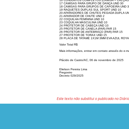
16 CONJUNTOS COMPLETOS (CAMISA + CALÇÃO)
17 CAMISAS PARA GRUPO DE DANÇA UND 30
18 CAMISAS PARA GRUPOS DE CAPOEIRA UND 3
19 RAQUETES DUPLAS SUL SPORT UND 10
20 APARADORES DE CHUTES PEGADA DUPLA UN
21 APARADOR DE CHUTE UND 2
22 COQUILHA FEMININA UND 10
23 COQUILHA MASCULINA UND 10
24 PROTETOR DE CABEÇA UND 10
25 PROTETOR DE CANELA (PAR) PAR 15
26 PROTETOR DE ANTEBRAÇO (PAR) PAR 15
27 PROTETOR DE TORAX UND 15
28 PLACA DE TATAME 1X1M 3MM EVA AZUL ROYA
Valor Total R$
Mais informações, entrar em contato através do e-ma
Plácido de Castro/AC, 06 de novembro de 2025
Elielson Pereira Lima
Pregoeiro
Decreto 029/2025
Este texto não substitui o publicado no Diário