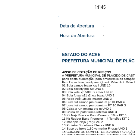
14145
Data de Abertura
-
Hora de Abertura
-
ESTADO DO ACRE
PREFEITURA MUNICIPAL DE PLÁC
AVISO DE COTAÇÃO DE PREÇOS
A PREFEITURA MUNICIPAL DE PLÁCIDO DE CASTRO/AC
partir desta publicação, para enviarem suas cotações
Item Especificações Apres. Quant. Valor Unit. Valor T
01 Bola campo bravo xxv l UND 10
02 Bola society pro c/c UND 4
03 Bola volei vp 5000 x am-rx UND 6
04 Bola futsal s11 r2 xxv bc/az UND 2
05 Rede volêi 1fx alg master UND 3
06 Luva fut campo pro quantum pt 10 PAR 4
07 Luva fut campo pro quantum PT 10 PAR 3
08 Calça x-run emana pto m UND 2
09 Corda de pular slim Protector UND 3
10 Kit Naja Brack – Preto/Dourado 10oz KIT 6
11 Kit Rubber Band Protector – 4 Tensões KIT 2
12 Manopla Naja (Par) PAR 2
13 Protetor Bucal rosa Fheras UND 6
14 Saco de boxe 1,30 vermelho Fheras UND 1
15 CONJUNTOS COMPLETOS (CAMISA + CALÇÃO)