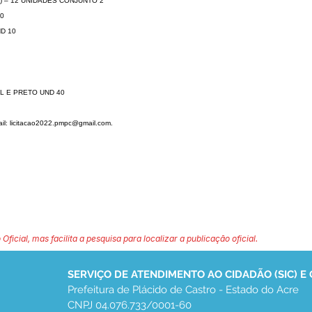
 – 12 UNIDADES CONJUNTO 2
0
D 10
L E PRETO UND 40
il:
licitacao2022.pmpc@gmail.com
.
 Oficial, mas facilita a pesquisa para localizar a publicação oficial.
SERVIÇO DE ATENDIMENTO AO CIDADÃO (SIC) E
Prefeitura de Plácido de Castro - Estado do Acre
CNPJ 04.076.733/0001-60