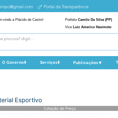
epmpc@gmail.com
Portal da Transparência
m-vindo a Plácido de Castro!
Prefeito
Camilo Da Silva (PP)
Vice
Luiz Americo Hasimoto
O Governo⬇️
Serviços⬇️
T
Publicações🔽
erial Esportivo
Cotação de Preço
Página da Publicação:
Data da Publicação: