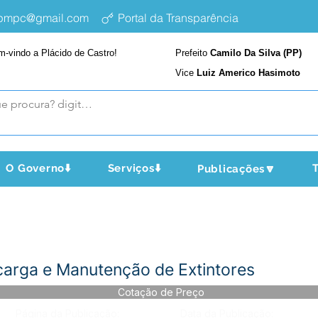
epmpc@gmail.com
Portal da Transparência
m-vindo a Plácido de Castro!
Prefeito
Camilo Da Silva (PP)
Vice
Luiz Americo Hasimoto
O Governo⬇️
Serviços⬇️
T
Publicações🔽
carga e Manutenção de Extintores
Cotação de Preço
Página da Publicação:
Data da Publicação: