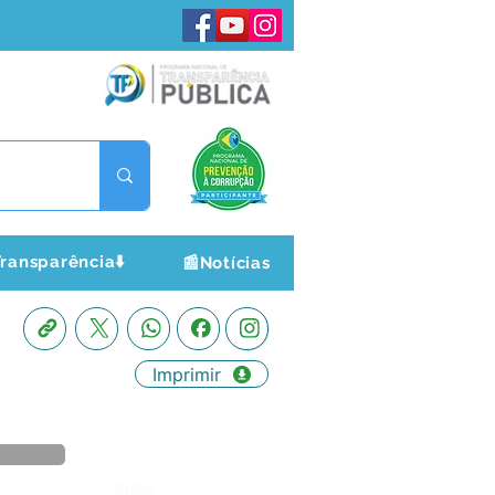
ransparência⬇️
📰Notícias
Imprimir
Órgão: