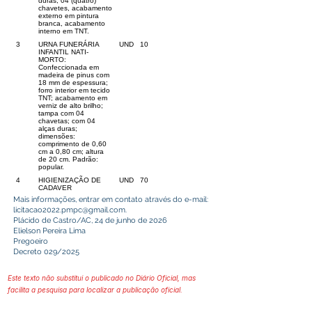
duras, 04 (quatro)
chavetes, acabamento
externo em pintura
branca, acabamento
interno em TNT.
3
URNA FUNERÁRIA
UND
10
INFANTIL NATI-
MORTO:
Confeccionada em
madeira de pinus com
18 mm de espessura;
forro interior em tecido
TNT; acabamento em
verniz de alto brilho;
tampa com 04
chavetas; com 04
alças duras;
dimensões:
comprimento de 0,60
cm a 0,80 cm; altura
de 20 cm. Padrão:
popular.
4
HIGIENIZAÇÃO DE
UND
70
CADAVER
Mais informações, entrar em contato através do e-mail:
licitacao2022.pmpc@gmail.com
.
Plácido de Castro/AC, 24 de junho de 2026
Elielson Pereira Lima
Pregoeiro
Decreto 029/2025
Este texto não substitui o publicado no Diário Oficial, mas
facilita a pesquisa para localizar a publicação oficial.