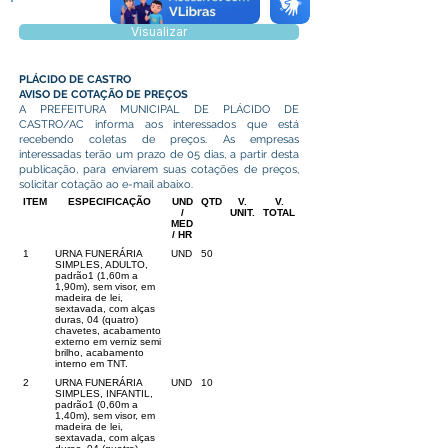
Visualizar
PLÁCIDO DE CASTRO
AVISO DE COTAÇÃO DE PREÇOS
A PREFEITURA MUNICIPAL DE PLÁCIDO DE
CASTRO/AC informa aos interessados que está
recebendo coletas de preços. As empresas
interessadas terão um prazo de 05 dias, a partir desta
publicação, para enviarem suas cotações de preços,
solicitar cotação ao e-mail abaixo.
ITEM
ESPECIFICAÇÃO
UND
QTD
V.
V.
/
UNIT.
TOTAL
MED
/ HR
1
URNA FUNERÁRIA
UND
50
SIMPLES, ADULTO,
padrão1 (1,60m a
1,90m), sem visor, em
madeira de lei,
sextavada, com alças
duras, 04 (quatro)
chavetes, acabamento
externo em verniz semi
brilho, acabamento
interno em TNT.
2
URNA FUNERÁRIA
UND
10
SIMPLES, INFANTIL,
padrão1 (0,60m a
1,40m), sem visor, em
madeira de lei,
sextavada, com alças