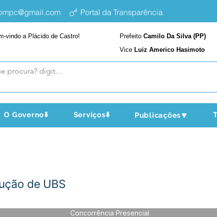
epmpc@gmail.com
Portal da Transparência
m-vindo a Plácido de Castro!
Prefeito
Camilo Da Silva (PP)
Vice
Luiz Americo Hasimoto
O Governo⬇️
Serviços⬇️
T
Publicações🔽
ução de UBS
Concorrência Presencial