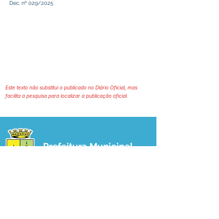
Dec. nº 029/2025
Este texto não substitui o publicado no Diário Oficial, mas
facilita a pesquisa para localizar a publicação oficial.
Prefeitura Municipal
de Plácido de Castro
Poder Executivo
SERVIÇO DE ATENDIMENTO AO 
CIDADÃO (SIC) E OUVIDORIA
Prefeitura de Plácido de Castro - Estado 