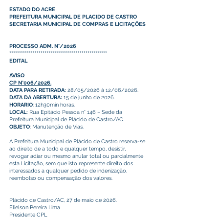
ESTADO DO ACRE
PREFEITURA MUNICIPAL DE PLACIDO DE CASTRO
SECRETARIA MUNICIPAL DE COMPRAS E LICITAÇÕES
PROCESSO ADM. N°/2026
**************************************************
EDITAL
AVISO
CP N°006/2026.
DATA PARA RETIRADA:
28/05/2026 à 12/06/2026.
DATA DA ABERTURA:
15 de junho de 2026.
HORARIO
: 12h30min horas.
LOCAL:
Rua Epitácio Pessoa n° 146 – Sede da
Prefeitura Municipal de Plácido de Castro/AC.
OBJETO
: Manutenção de Vias.
A Prefeitura Municipal de Plácido de Castro reserva-se
ao direito de a todo e qualquer tempo, desistir,
revogar adiar ou mesmo anular total ou parcialmente
esta Licitação, sem que isto represente direito dos
interessados a qualquer pedido de indenização,
reembolso ou compensação dos valores.
Plácido de Castro/AC, 27 de maio de 2026.
Elielson Pereira Lima
Presidente CPL