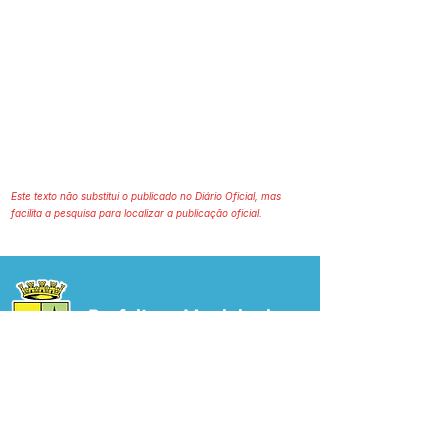
Este texto não substitui o publicado no Diário Oficial, mas
facilita a pesquisa para localizar a publicação oficial.
Prefeitura Municipal
de Plácido de Castro
Poder Executivo
SERVIÇO DE ATENDIMENTO AO 
CIDADÃO (SIC) E OUVIDORIA