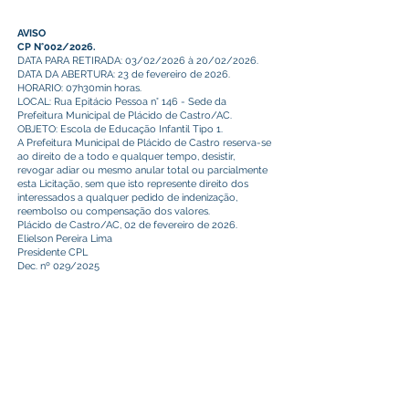
AVISO
CP N°002/2026.
DATA PARA RETIRADA: 03/02/2026 à 20/02/2026.
DATA DA ABERTURA: 23 de fevereiro de 2026.
HORARIO: 07h30min horas.
LOCAL: Rua Epitácio Pessoa n° 146 - Sede da
Prefeitura Municipal de Plácido de Castro/AC.
OBJETO: Escola de Educação Infantil Tipo 1.
A Prefeitura Municipal de Plácido de Castro reserva-se
ao direito de a todo e qualquer tempo, desistir,
revogar adiar ou mesmo anular total ou parcialmente
esta Licitação, sem que isto represente direito dos
interessados a qualquer pedido de indenização,
reembolso ou compensação dos valores.
Plácido de Castro/AC, 02 de fevereiro de 2026.
Elielson Pereira Lima
Presidente CPL
Dec. nº 029/2025