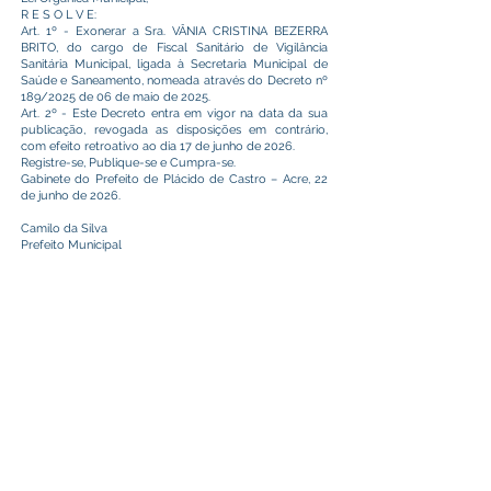
R E S O L V E:
Art. 1º - Exonerar a Sra. VÂNIA CRISTINA BEZERRA
BRITO, do cargo de Fiscal Sanitário de Vigilância
Sanitária Municipal, ligada à Secretaria Municipal de
Saúde e Saneamento, nomeada através do Decreto nº
189/2025 de 06 de maio de 2025.
Art. 2º - Este Decreto entra em vigor na data da sua
publicação, revogada as disposições em contrário,
com efeito retroativo ao dia 17 de junho de 2026.
Registre-se, Publique-se e Cumpra-se.
Gabinete do Prefeito de Plácido de Castro – Acre, 22
de junho de 2026.
Camilo da Silva
Prefeito Municipal