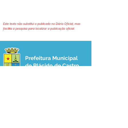
Este texto não substitui o publicado no Diário Oficial, mas
facilita a pesquisa para localizar a publicação oficial.
Prefeitura Municipal
de Plácido de Castro
Poder Executivo
SERVIÇO DE ATENDIMENTO AO 
CIDADÃO (SIC) E OUVIDORIA
Prefeitura de Plácido de Castro - Estado 
do Acre
CNPJ 04.076.733/0001-60
💻Acesso online: 
SIC 
| 
Fale Conosco
 | 