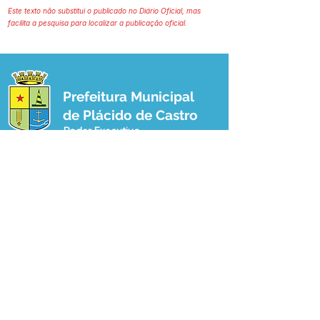
Este texto não substitui o publicado no Diário Oficial, mas
facilita a pesquisa para localizar a publicação oficial.
Prefeitura Municipal
de Plácido de Castro
Poder Executivo
SERVIÇO DE ATENDIMENTO AO 
CIDADÃO (SIC) E OUVIDORIA
Prefeitura de Plácido de Castro - Estado 
do Acre
CNPJ 04.076.733/0001-60
💻Acesso online: 
SIC 
| 
Fale Conosco
 | 
Ouvidoria
 | 
Portal de Transparência
 | 
Mapa do Site