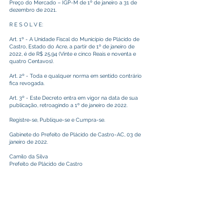
Preço do Mercado – IGP-M de 1º de janeiro a 31 de
dezembro de 2021.
R E S O L V E:
Art. 1º - A Unidade Fiscal do Município de Plácido de
Castro, Estado do Acre, a partir de 1º de janeiro de
2022, é de R$ 25,94 (Vinte e cinco Reais e noventa e
quatro Centavos).
Art. 2º - Toda e qualquer norma em sentido contrário
fica revogada.
Art. 3º - Este Decreto entra em vigor na data de sua
publicação, retroagindo a 1º de janeiro de 2022.
Registre-se, Publique-se e Cumpra-se.
Gabinete do Prefeito de Plácido de Castro-AC, 03 de
janeiro de 2022.
Camilo da Silva
Prefeito de Plácido de Castro