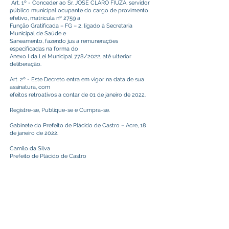
Art. 1º - Conceder ao Sr. JOSÉ CLARO FIUZA, servidor
público municipal ocupante do cargo de provimento
efetivo, matrícula nº 2759 a
Função Gratificada – FG – 2, ligado à Secretaria
Municipal de Saúde e
Saneamento, fazendo jus a remunerações
especificadas na forma do
Anexo I da Lei Municipal 778/2022, até ulterior
deliberação.
Art. 2º - Este Decreto entra em vigor na data de sua
assinatura, com
efeitos retroativos a contar de 01 de janeiro de 2022.
Registre-se, Publique-se e Cumpra-se.
Gabinete do Prefeito de Plácido de Castro – Acre, 18
de janeiro de 2022.
Camilo da Silva
Prefeito de Plácido de Castro