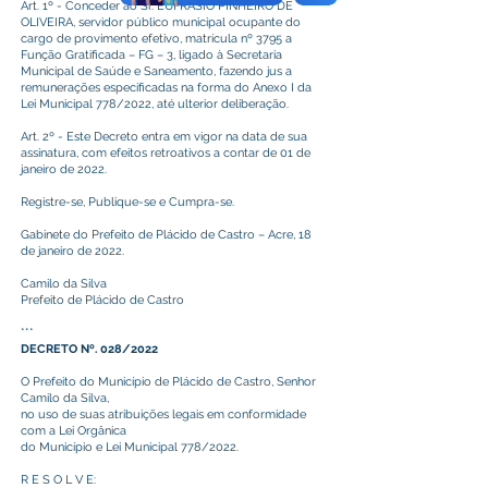
Art. 1º - Conceder ao Sr. EUFRASIO PINHEIRO DE
OLIVEIRA, servidor público municipal ocupante do
cargo de provimento efetivo, matrícula nº 3795 a
Função Gratificada – FG – 3, ligado à Secretaria
Municipal de Saúde e Saneamento, fazendo jus a
remunerações especificadas na forma do Anexo I da
Lei Municipal 778/2022, até ulterior deliberação.
Art. 2º - Este Decreto entra em vigor na data de sua
assinatura, com efeitos retroativos a contar de 01 de
janeiro de 2022.
Registre-se, Publique-se e Cumpra-se.
Gabinete do Prefeito de Plácido de Castro – Acre, 18
de janeiro de 2022.
Camilo da Silva
Prefeito de Plácido de Castro
***
DECRETO Nº. 028/2022
O Prefeito do Município de Plácido de Castro, Senhor
Camilo da Silva,
no uso de suas atribuições legais em conformidade
com a Lei Orgânica
do Município e Lei Municipal 778/2022.
R E S O L V E: