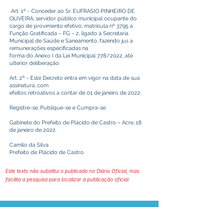
Art. 1º - Conceder ao Sr. EUFRASIO PINHEIRO DE
OLIVEIRA, servidor público municipal ocupante do
cargo de provimento efetivo, matrícula nº 3795 a
Função Gratificada – FG – 2, ligado à Secretaria
Municipal de Saúde e Saneamento, fazendo jus a
remunerações especificadas na
forma do Anexo I da Lei Municipal 778/2022, até
ulterior deliberação.
Art. 2º - Este Decreto entra em vigor na data de sua
assinatura, com
efeitos retroativos a contar de 01 de janeiro de 2022.
Registre-se, Publique-se e Cumpra-se.
Gabinete do Prefeito de Plácido de Castro – Acre, 18
de janeiro de 2022.
Camilo da Silva
Prefeito de Plácido de Castro
Este texto não substitui o publicado no Diário Oficial, mas
facilita a pesquisa para localizar a publicação oficial.