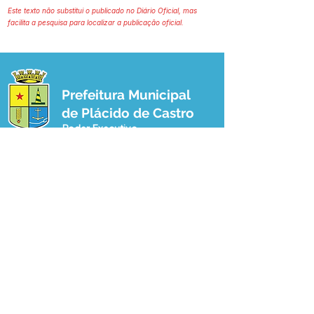
Este texto não substitui o publicado no Diário Oficial, mas
facilita a pesquisa para localizar a publicação oficial.
Prefeitura Municipal
de Plácido de Castro
Poder Executivo
SERVIÇO DE ATENDIMENTO AO 
CIDADÃO (SIC) E OUVIDORIA
Prefeitura de Plácido de Castro - Estado 
do Acre
CNPJ 04.076.733/0001-60
💻Acesso online: 
SIC 
| 
Fale Conosco
 | 
Ouvidoria
 | 
Portal de Transparência
 | 
Mapa do Site