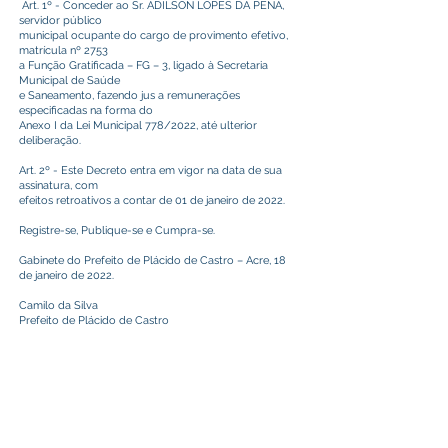
Art. 1º - Conceder ao Sr. ADILSON LOPES DA PENA,
servidor público
municipal ocupante do cargo de provimento efetivo,
matrícula nº 2753
a Função Gratificada – FG – 3, ligado à Secretaria
Municipal de Saúde
e Saneamento, fazendo jus a remunerações
especificadas na forma do
Anexo I da Lei Municipal 778/2022, até ulterior
deliberação.
Art. 2º - Este Decreto entra em vigor na data de sua
assinatura, com
efeitos retroativos a contar de 01 de janeiro de 2022.
Registre-se, Publique-se e Cumpra-se.
Gabinete do Prefeito de Plácido de Castro – Acre, 18
de janeiro de 2022.
Camilo da Silva
Prefeito de Plácido de Castro