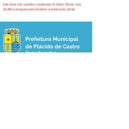
Este texto não substitui o publicado no Diário Oficial, mas
facilita a pesquisa para localizar a publicação oficial.
Prefeitura Municipal
de Plácido de Castro
Poder Executivo
SERVIÇO DE ATENDIMENTO AO 
CIDADÃO (SIC) E OUVIDORIA
Prefeitura de Plácido de Castro - Estado 
do Acre
CNPJ 04.076.733/0001-60
💻Acesso online: 
SIC 
| 
Fale Conosco
 | 
Ouvidoria
 | 
Portal de Transparência
 | 
Mapa do Site