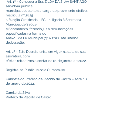
Art. 1º - Conceder a Sra. ZILDA DA SILVA SANTIAGO,
servidora pública
municipal ocupante do cargo de provimento efetivo,
matrícula nº 3825
a Função Gratificada – FG – 1, ligado à Secretaria
Municipal de Saúde
e Saneamento, fazendo jus a remunerações
especificadas na forma do
Anexo I da Lei Municipal 778/2022, até ulterior
deliberação.
Art. 2º - Este Decreto entra em vigor na data de sua
assinatura, com
efeitos retroativos a contar de 01 de janeiro de 2022.
Registre-se, Publique-se e Cumpra-se.
Gabinete do Prefeito de Plácido de Castro – Acre, 18
de janeiro de 2022.
Camilo da Silva
Prefeito de Plácido de Castro