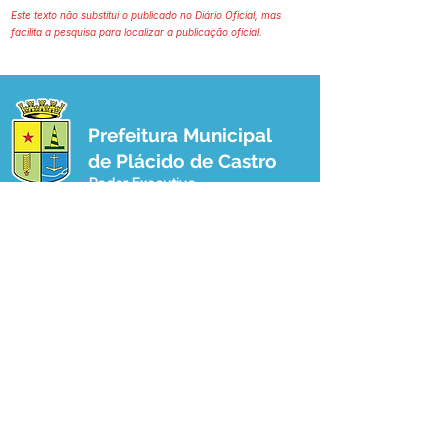
Este texto não substitui o publicado no Diário Oficial, mas
facilita a pesquisa para localizar a publicação oficial.
Prefeitura Municipal
de Plácido de Castro
Poder Executivo
SERVIÇO DE ATENDIMENTO AO 
CIDADÃO (SIC) E OUVIDORIA
Prefeitura de Plácido de Castro - Estado 
do Acre
CNPJ 04.076.733/0001-60
💻Acesso online: 
SIC 
| 
Fale Conosco
 | 
Ouvidoria
 | 
Portal de Transparência
 | 
Mapa do Site