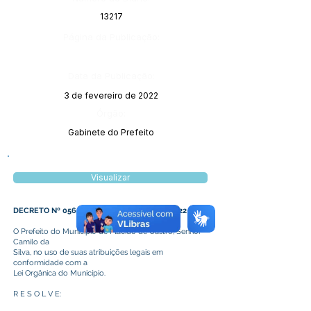
13217
Página da Publicação:
Data da Publicação:
3 de fevereiro de 2022
Órgão:
Gabinete do Prefeito
Visualizar
DECRETO Nº 056 DE 01 DE FEVEREIRO DE 2022
O Prefeito do Município de Plácido de Castro, Senhor
Camilo da
Silva, no uso de suas atribuições legais em
conformidade com a
Lei Orgânica do Município.
R E S O L V E: