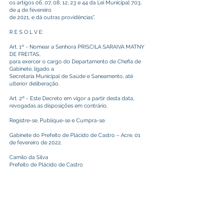
os artigos 06, 07, 08, 12, 23 e 44 da Lei Municipal 703,
de 4 de fevereiro
de 2021, e dá outras providências”.
R E S O L V E:
Art. 1º - Nomear a Senhora PRISCILA SARAIVA MATNY
DE FREITAS,
para exercer o cargo do Departamento de Chefia de
Gabinete, ligado a
Secretaria Municipal de Saúde e Saneamento, até
ulterior deliberação.
Art. 2º - Este Decreto em vigor a partir desta data,
revogadas as disposições em contrário.
Registre-se, Publique-se e Cumpra-se.
Gabinete do Prefeito de Plácido de Castro – Acre, 01
de fevereiro de 2022.
Camilo da Silva
Prefeito de Plácido de Castro