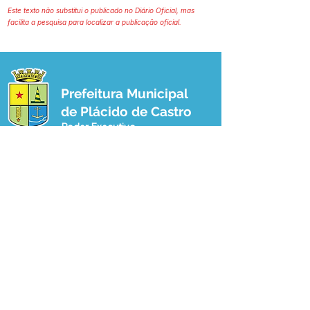
Este texto não substitui o publicado no Diário Oficial, mas
facilita a pesquisa para localizar a publicação oficial.
Prefeitura Municipal
de Plácido de Castro
Poder Executivo
SERVIÇO DE ATENDIMENTO AO 
CIDADÃO (SIC) E OUVIDORIA
Prefeitura de Plácido de Castro - Estado 
do Acre
CNPJ 04.076.733/0001-60
💻Acesso online: 
SIC 
| 
Fale Conosco
 | 
Ouvidoria
 | 
Portal de Transparência
 | 
Mapa do Site