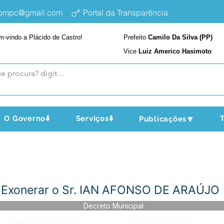
epmpc@gmail.com
Portal da Transparência
m-vindo a Plácido de Castro!
Prefeito
Camilo Da Silva (PP)
Vice
Luiz Americo Hasimoto
O Governo⬇️
Serviços⬇️
T
Publicações🔽
- Exonerar o Sr. IAN AFONSO DE ARAÚJO
Decreto Municipal
Página da Publicação:
Data da Publicação: