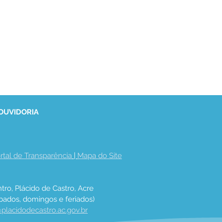
 OUVIDORIA
rtal de Transparência
 | 
Mapa do Site
tro, Plácido de Castro, Acre
bados, domingos e feriados)
placidodecastro.ac.gov.br