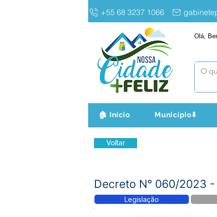
+55 68 3237 1066
gabinet
Olá, Be
🏠 Início
Município⬇️
Voltar
Decreto N° 060/2023 
Legislação
Número do Diário: