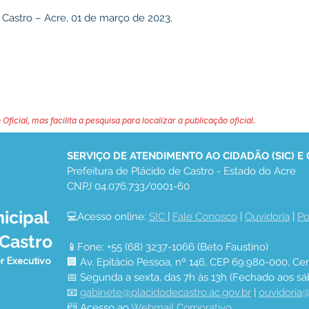
 Castro – Acre, 01 de março de 2023.
 Oficial, mas facilita a pesquisa para localizar a publicação oficial.
SERVIÇO DE ATENDIMENTO AO CIDADÃO (SIC) E
Prefeitura de Plácido de Castro - Estado do Acre
CNPJ 04.076.733/0001-60
icipal
💻Acesso online: 
SIC 
| 
Fale Conosco
 | 
Ouvidoria
 | 
Po
 Castro
📱Fone: +55 (68) 3237-1066 (Beto Faustino)
r Executivo
🏢 Av. Epitácio Pessoa, nº 146, CEP 69.980-000, Cen
📅 Segunda a sexta, das 7h às 13h (Fechado aos sá
📧 
gabinete@placidodecastro.ac.gov.br
 | 
ouvidoria@
📨 Acesso ao 
Webmail Corporativo