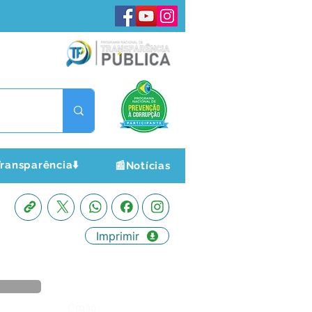
ransparência⬇️
📰Notícias
Imprimir
Órgão: