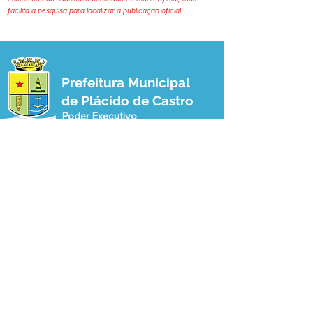
facilita a pesquisa para localizar a publicação oficial.
Prefeitura Municipal
de Plácido de Castro
Poder Executivo
SERVIÇO DE ATENDIMENTO AO 
CIDADÃO (SIC) E OUVIDORIA
Prefeitura de Plácido de Castro - Estado 
do Acre
CNPJ 04.076.733/0001-60
💻Acesso online: 
SIC 
| 
Fale Conosco
 | 
Ouvidoria
 | 
Portal de Transparência
 | 
Mapa do Site
📱Fone: +55 (68) 3237-1066 (Beto 