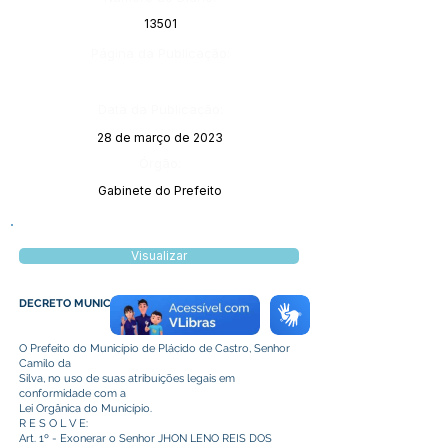
13501
Página da Publicação:
Data da Publicação:
28 de março de 2023
Órgão:
Gabinete do Prefeito
Visualizar
DECRETO MUNICIPAL N° 093/2023
O Prefeito do Município de Plácido de Castro, Senhor
Camilo da
Silva, no uso de suas atribuições legais em
conformidade com a
Lei Orgânica do Município.
R E S O L V E:
Art. 1º - Exonerar o Senhor JHON LENO REIS DOS