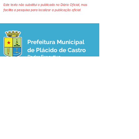
Este texto não substitui o publicado no Diário Oficial, mas
facilita a pesquisa para localizar a publicação oficial.
Prefeitura Municipal
de Plácido de Castro
Poder Executivo
SERVIÇO DE ATENDIMENTO AO 
CIDADÃO (SIC) E OUVIDORIA
Prefeitura de Plácido de Castro - Estado 
do Acre
CNPJ 04.076.733/0001-60
💻Acesso online: 
SIC 
| 
Fale Conosco
 | 
Ouvidoria
 | 
Portal de Transparência
 | 
Mapa do Site