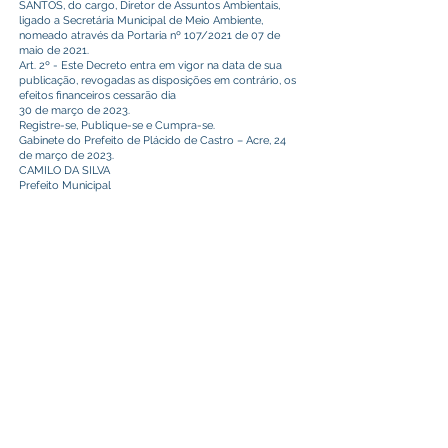
SANTOS, do cargo, Diretor de Assuntos Ambientais,
ligado a Secretária Municipal de Meio Ambiente,
nomeado através da Portaria nº 107/2021 de 07 de
maio de 2021.
Art. 2º - Este Decreto entra em vigor na data de sua
publicação, revogadas as disposições em contrário, os
efeitos financeiros cessarão dia
30 de março de 2023.
Registre-se, Publique-se e Cumpra-se.
Gabinete do Prefeito de Plácido de Castro – Acre, 24
de março de 2023.
CAMILO DA SILVA
Prefeito Municipal