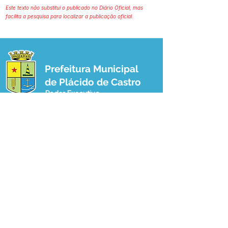
Este texto não substitui o publicado no Diário Oficial, mas
facilita a pesquisa para localizar a publicação oficial.
Prefeitura Municipal
de Plácido de Castro
Poder Executivo
SERVIÇO DE ATENDIMENTO AO 
CIDADÃO (SIC) E OUVIDORIA
Prefeitura de Plácido de Castro - Estado 
do Acre
CNPJ 04.076.733/0001-60
💻Acesso online: 
SIC 
| 
Fale Conosco
 | 
Ouvidoria
 | 
Portal de Transparência
 | 
Mapa do Site