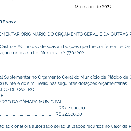
13 de abril de 2022
DE 2022
LEMENTAR ORIGINÁRIO DO ORÇAMENTO GERAL E DÁ OUTRAS 
 Castro – AC, no uso de suas atribuições que lhe confere a Lei Or
zação contida na Lei Municipal nº 770/2021.
ional Suplementar no Orçamento Geral do Município de Plácido de 
0 (vinte e dois mil reais) nas seguintes dotações orçamentárias:
CIDO DE CASTRO
TE
A CARGO DA CÂMARA MUNICIPAL
................................................... R$ 22.000,00
.............................................. R$ 22.000,00
ito adicional ora autorizado serão utilizados recursos no valor de 