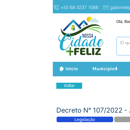
+55 68 3237 1066
gabinet
Olá, Be
🏠 Início
Município⬇️
Voltar
Decreto N° 107/2022 - 
Legislação
Número do Diário: