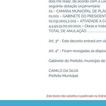
dois mil reais), de acordo com a L
seguinte dotação orçamentária:
01 – CAMARA MUNICIPAL DE PLÁ
01.001 – GABINETE DO PRESIDEN
01.031.0001.2.001 – ATIVIDADE 
4.4.90.51.00.00.0001 – Obras e Instalações .....
TOTAL DE ANULAÇÃO ....................................
Art. 3º - Este decreto entrará em v
Art. 4º - Ficam revogadas as dispos
Gabinete do Prefeito, município de 
CAMILO DA SILVA
Prefeito Municipal
Este texto não substitui o publicado no Diário