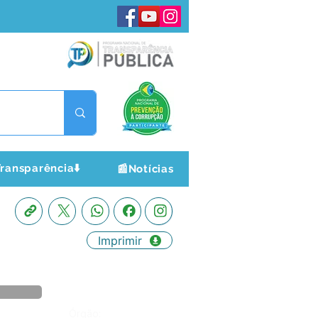
ransparência⬇️
📰Notícias
Imprimir
Órgão: