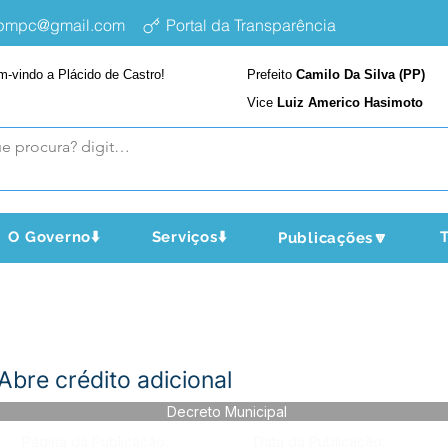
epmpc@gmail.com
Portal da Transparência
m-vindo a Plácido de Castro!
Prefeito
Camilo Da Silva (PP)
Vice
Luiz Americo Hasimoto
O Governo⬇️
Serviços⬇️
T
Publicações🔽
Abre crédito adicional
Decreto Municipal
Página da Publicação:
Data da Publicação: