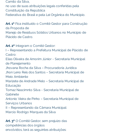
Camilo da Silva,
no uso de suas atribuições legais conferidas pela
Constituição da República
Federativa do Brasil e pela Lei Orgânica do Município.
Art. 1º
Fica instituído o Comitê Gestor para Construção
da Proposta de
Manejo de Resíduos Sólidos Urbanos no Município de
Plácido de Castro.
Art. 2º
Integram o Comitê Gestor:
I – Representando a Prefeitura Municipal de Plácido de
Castro:
Elias Oliveira de Amorim Júnior - Secretaria Municipal
de Planejamento
Jhovana Rocha da Silva – Procuradoria Jurídica
Jhon Leno Reis dos Santos – Secretaria Municipal de
Meio Ambiente
Marizete de Andrade Melo – Secretaria Municipal de
Educação
Tomaz Nascimnto Silva - Secretaria Municipal de
Gabinete
Antonio Vieira de Pinho – Secretaria Municipal de
Serviços Urbanos
II – Representando da Câmara Municipal:
Marcio Rodrigo Marques da Silva
Art. 3º
O Comitê Gestor, sem prejuízo das
competências dos órgãos
envolvidos, terá as seguintes atribuições: