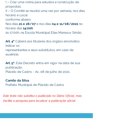
I – Criar uma rotina para estudos e construção de
propostas;
II – O Comitê se reunirá uma vez por semana, nos dias
horário e Local
conforme abaixo:
Nos dias
21 e 28/07
e nos dias
04 e 11/08/2021
no
horário das
14:00h
às 17:00h, na Escola Municipal Elias Mansour Simão.
Art. 4º
Caberá aos titulares dos órgãos envolvidos
indicar os
representantes e seus substitutos, em caso de
ausência.
Art. 5º.
Este Decreto entra em vigor na data de sua
publicação.
Plácido de Castro - Ac, 08 de julho de 2021.
Camilo da Silva
Prefeito Municipal de Plácido de Castro
Este texto não substitui o publicado no Diário Oficial, mas
facilita a pesquisa para localizar a publicação oficial.