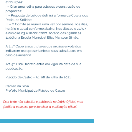
atribuições:
I – Criar uma rotina para estudos e construção de
propostas;
II – Proposta de Lei que definirá a forma de Coleta dos
Resíduos Sólidos;
III – O Comitê se reunirá uma vez por semana, nos dias,
horário e Local conforme abaixo: Nos dias 20 e 27/07
e nos dias 03 e 10/08/2021, horário das 09:00h às
11:00h, na Escola Municipal Elias Mansour Simão.
Art. 4º Caberá aos titulares dos órgãos envolvidos
indicarem os representantes e seus substitutos, em
caso de ausência.
Art. 5º. Este Decreto entra em vigor na data de sua
publicação.
Plácido de Castro - Ac, 08 de julho de 2021.
Camilo da Silva
Prefeito Municipal de Plácido de Castro
Este texto não substitui o publicado no Diário Oficial, mas
facilita a pesquisa para localizar a publicação oficial.