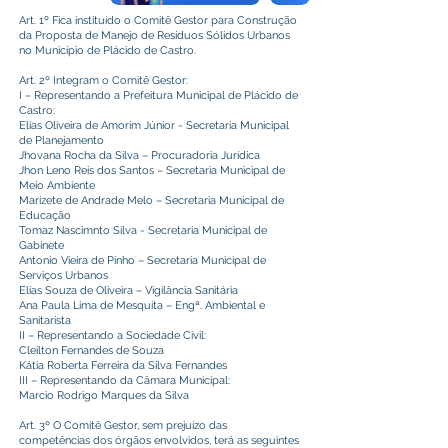
Art. 1º Fica instituído o Comitê Gestor para Construção
da Proposta de Manejo de Resíduos Sólidos Urbanos
no Município de Plácido de Castro.
Art. 2º Integram o Comitê Gestor:
I – Representando a Prefeitura Municipal de Plácido de
Castro:
Elias Oliveira de Amorim Júnior - Secretaria Municipal
de Planejamento
Jhovana Rocha da Silva – Procuradoria Jurídica
Jhon Leno Reis dos Santos – Secretaria Municipal de
Meio Ambiente
Marizete de Andrade Melo – Secretaria Municipal de
Educação
Tomaz Nascimnto Silva - Secretaria Municipal de
Gabinete
Antonio Vieira de Pinho – Secretaria Municipal de
Serviços Urbanos
Elias Souza de Oliveira – Vigilância Sanitária
Ana Paula Lima de Mesquita – Engª. Ambiental e
Sanitarista
II – Representando a Sociedade Civil:
Cleilton Fernandes de Souza
Kátia Roberta Ferreira da Silva Fernandes
III – Representando da Câmara Municipal:
Marcio Rodrigo Marques da Silva
Art. 3º O Comitê Gestor, sem prejuízo das
competências dos órgãos envolvidos, terá as seguintes