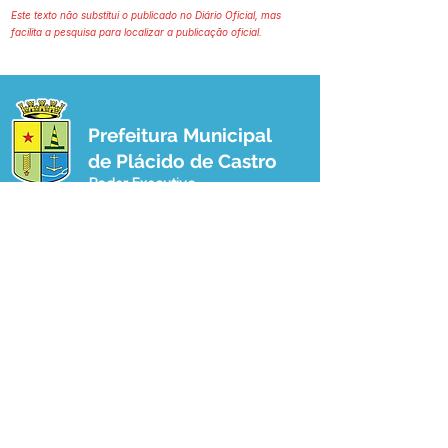
Este texto não substitui o publicado no Diário Oficial, mas
facilita a pesquisa para localizar a publicação oficial.
Prefeitura Municipal
de Plácido de Castro
Poder Executivo
SERVIÇO DE ATENDIMENTO AO 
CIDADÃO (SIC) E OUVIDORIA
Prefeitura de Plácido de Castro - Estado 
do Acre
CNPJ 04.076.733/0001-60
💻Acesso online: 
SIC 
| 
Fale Conosco
 | 
Ouvidoria
 | 
Portal de Transparência
 | 
Mapa do Site