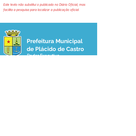
Este texto não substitui o publicado no Diário Oficial, mas
facilita a pesquisa para localizar a publicação oficial.
Prefeitura Municipal
de Plácido de Castro
Poder Executivo
SERVIÇO DE ATENDIMENTO AO 
CIDADÃO (SIC) E OUVIDORIA
Prefeitura de Plácido de Castro - Estado 
do Acre
CNPJ 04.076.733/0001-60
💻Acesso online: 
SIC 
| 
Fale Conosco
 | 
Ouvidoria
 | 
Portal de Transparência
 | 
Mapa do Site