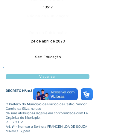
13517
Página da Publicação:
Data da Publicação:
24 de abril de 2023
Órgão:
Sec. Educação
Visualizar
DECRETO Nº. 118 DE 20 DE ABRIL DE 2023
O Prefeito do Município de Plácido de Castro, Senhor
Camilo da Silva, no uso
de suas atribuições legais e em conformidade com Lei
Orgânica do Município.
R E S O L V E:
Art. 1º - Nomear a Senhora FRANCENILDA DE SOUZA
MARQUES, para