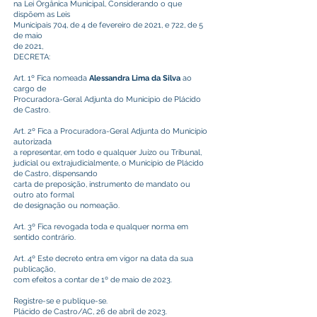
na Lei Orgânica Municipal, Considerando o que
dispõem as Leis
Municipais 704, de 4 de fevereiro de 2021, e 722, de 5
de maio
de 2021,
DECRETA:
Art. 1º Fica nomeada
Alessandra Lima da Silva
ao
cargo de
Procuradora-Geral Adjunta do Município de Plácido
de Castro.
Art. 2º Fica a Procuradora-Geral Adjunta do Município
autorizada
a representar, em todo e qualquer Juízo ou Tribunal,
judicial ou extrajudicialmente, o Município de Plácido
de Castro, dispensando
carta de preposição, instrumento de mandato ou
outro ato formal
de designação ou nomeação.
Art. 3º Fica revogada toda e qualquer norma em
sentido contrário.
Art. 4º Este decreto entra em vigor na data da sua
publicação,
com efeitos a contar de 1º de maio de 2023.
Registre-se e publique-se.
Plácido de Castro/AC, 26 de abril de 2023.