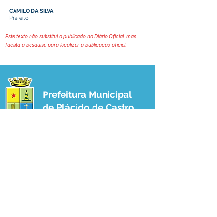
CAMILO DA SILVA
Prefeito
Este texto não substitui o publicado no Diário Oficial, mas
facilita a pesquisa para localizar a publicação oficial.
Prefeitura Municipal
de Plácido de Castro
Poder Executivo
SERVIÇO DE ATENDIMENTO AO 
CIDADÃO (SIC) E OUVIDORIA
Prefeitura de Plácido de Castro - Estado 
do Acre
CNPJ 04.076.733/0001-60
💻Acesso online: 
SIC 
| 
Fale Conosco
 | 