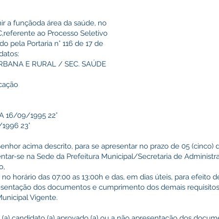
mir a funçãoda área da saúde, no
C,referente ao Processo Seletivo
o pela Portaria n° 116 de 17 de
datos:
RBANA E RURAL / SEC. SAÚDE
icação
 16/09/1995 22°
1996 23°
Senhor acima descrito, para se apresentar no prazo de 05 (cinco) di
ntar-se na Sede da Prefeitura Municipal/Secretaria de Administra
o,
 no horário das 07:00 as 13:00h e das, em dias úteis, para efeito
resentação dos documentos e cumprimento dos demais requisitos
Municipal Vigente.
 (a) candidato (a) aprovado (a) ou a não apresentação dos doc