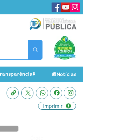
ransparência⬇️
📰Notícias
Imprimir
Órgão: