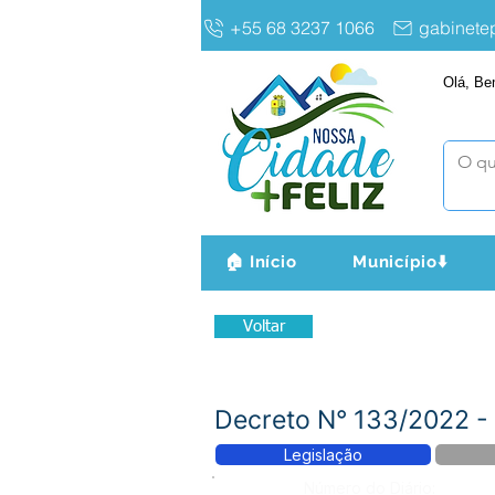
+55 68 3237 1066
gabinet
Olá, Be
🏠 Início
Município⬇️
Voltar
Decreto N° 133/2022
Legislação
Número do Diário: