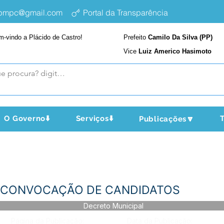
epmpc@gmail.com
Portal da Transparência
m-vindo a Plácido de Castro!
Prefeito
Camilo Da Silva (PP)
Vice
Luiz Americo Hasimoto
O Governo⬇️
Serviços⬇️
T
Publicações🔽
 - CONVOCAÇÃO DE CANDIDATOS
Decreto Municipal
Página da Publicação:
Data da Publicação: