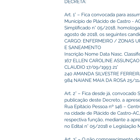
DECRETA:
Art. 1° – Fica convocada para assu
Município de Plácido de Castro - A
Simplificado n° 05/2018, homologad
agosto de 2018, os seguintes candi
CARGO: ENFERMEIRO / ZONAS U
E SANEAMENTO
Inscrição Nome Data Nasc. Classif
167 ELLEN CAROLINE ASSUNÇAO
CLAUDIO 17/09/1993 21°
240 AMANDA SILVESTRE FERREIRA
984 NAIANE MAIA DA ROSA 25/11/
Art. 2° – Fica desde já, convocado 
publicação deste Decreto, a aprese
Rua Epitácio Pessoa nº 146 – Centr
na cidade de Plácido de Castro-AC,
respectiva função, mediante a ap
no Edital n° 05/2018 e Legislação 
Art. 3° – O não comparecimento do