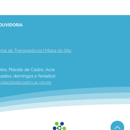
 OUVIDORIA
rtal de Transparência
 | 
Mapa do Site
tro, Plácido de Castro, Acre
bados, domingos e feriados)
placidodecastro.ac.gov.br