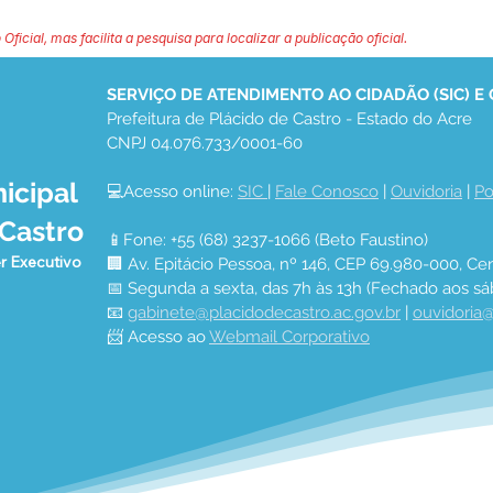
 Oficial, mas facilita a pesquisa para localizar a publicação oficial.
SERVIÇO DE ATENDIMENTO AO CIDADÃO (SIC) E
Prefeitura de Plácido de Castro - Estado do Acre
CNPJ 04.076.733/0001-60
icipal
💻Acesso online: 
SIC 
| 
Fale Conosco
 | 
Ouvidoria
 | 
Po
 Castro
📱Fone: +55 (68) 3237-1066 (Beto Faustino)
r Executivo
🏢 Av. Epitácio Pessoa, nº 146, CEP 69.980-000, Cen
📅 Segunda a sexta, das 7h às 13h (Fechado aos sá
📧 
gabinete@placidodecastro.ac.gov.br
 | 
ouvidoria@
📨 Acesso ao 
Webmail Corporativo