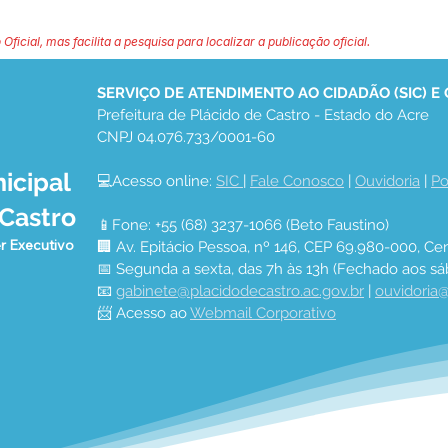
 Oficial, mas facilita a pesquisa para localizar a publicação oficial.
SERVIÇO DE ATENDIMENTO AO CIDADÃO (SIC) E
Prefeitura de Plácido de Castro - Estado do Acre
CNPJ 04.076.733/0001-60
icipal
💻Acesso online: 
SIC 
| 
Fale Conosco
 | 
Ouvidoria
 | 
Po
 Castro
📱Fone: +55 (68) 3237-1066 (Beto Faustino)
r Executivo
🏢 Av. Epitácio Pessoa, nº 146, CEP 69.980-000, Cen
📅 Segunda a sexta, das 7h às 13h (Fechado aos sá
📧 
gabinete@placidodecastro.ac.gov.br
 | 
ouvidoria@
📨 Acesso ao 
Webmail Corporativo