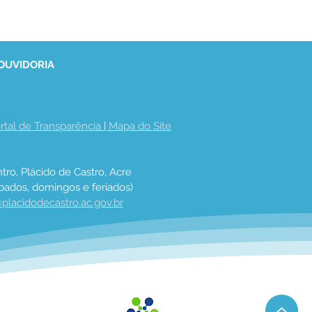
 OUVIDORIA
rtal de Transparência
 | 
Mapa do Site
tro, Plácido de Castro, Acre
bados, domingos e feriados)
placidodecastro.ac.gov.br