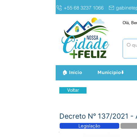
+55 68 3237 1066
gabinet
Olá, Be
🏠 Início
Município⬇️
Voltar
Decreto N° 137/2021 - A
Legislação
Número do Diário: