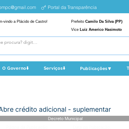
epmpc@gmail.com
Portal da Transparência
m-vindo a Plácido de Castro!
Prefeito
Camilo Da Silva (PP)
Vice
Luiz Americo Hasimoto
O Governo⬇️
Serviços⬇️
T
Publicações🔽
bre crédito adicional - suplementar
Decreto Municipal
Página da Publicação:
Data da Publicação: