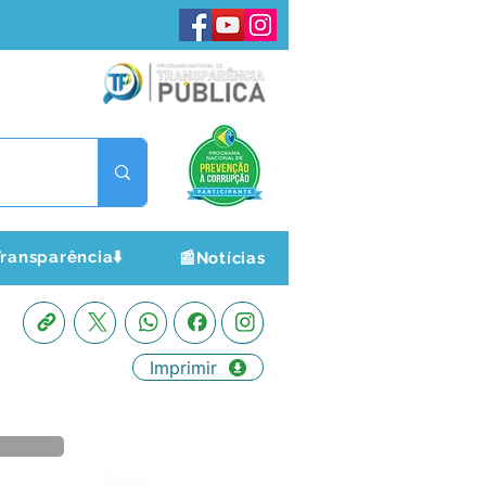
ransparência⬇️
📰Notícias
Imprimir
Órgão: