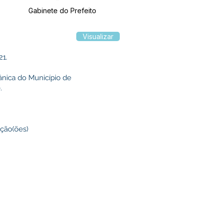
Gabinete do Prefeito
Visualizar
21.
ânica do Município de
.
ação(ões)