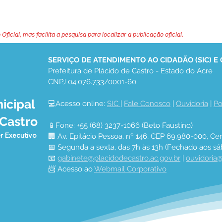
 Oficial, mas facilita a pesquisa para localizar a publicação oficial.
SERVIÇO DE ATENDIMENTO AO CIDADÃO (SIC) E
Prefeitura de Plácido de Castro - Estado do Acre
CNPJ 04.076.733/0001-60
icipal
💻Acesso online: 
SIC 
| 
Fale Conosco
 | 
Ouvidoria
 | 
Po
 Castro
📱Fone: +55 (68) 3237-1066 (Beto Faustino)
r Executivo
🏢 Av. Epitácio Pessoa, nº 146, CEP 69.980-000, Cen
📅 Segunda a sexta, das 7h às 13h (Fechado aos sá
📧 
gabinete@placidodecastro.ac.gov.br
 | 
ouvidoria@
📨 Acesso ao 
Webmail Corporativo