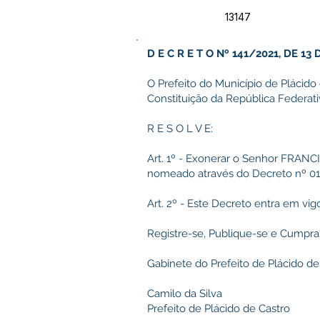
13147
D E C R E T O Nº 141/2021, DE 1
O Prefeito do Município de Plácido 
Constituição da República Federativ
R E S O L V E:
Art. 1º - Exonerar o Senhor FRANC
nomeado através do Decreto nº 011
Art. 2º - Este Decreto entra em vig
Registre-se, Publique-se e Cumpra
Gabinete do Prefeito de Plácido de
Camilo da Silva
Prefeito de Plácido de Castro