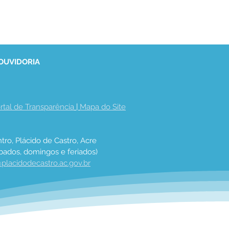
 OUVIDORIA
rtal de Transparência
 | 
Mapa do Site
tro, Plácido de Castro, Acre
bados, domingos e feriados)
placidodecastro.ac.gov.br