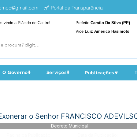
epmpc@gmail.com
Portal da Transparência
m-vindo a Plácido de Castro!
Prefeito
Camilo Da Silva (PP)
Vice
Luiz Americo Hasimoto
O Governo⬇️
Serviços⬇️
T
Publicações🔽
- Exonerar o Senhor FRANCISCO ADEVILS
Decreto Municipal
Página da Publicação:
Data da Publicação: