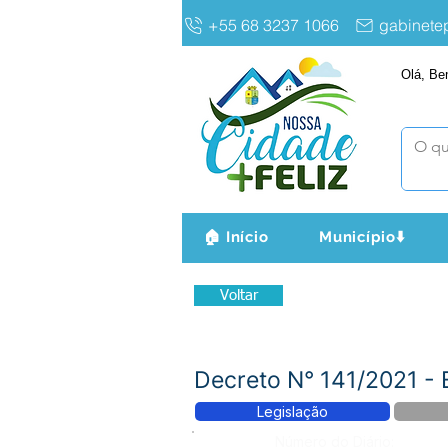
+55 68 3237 1066
gabinet
Olá, Be
🏠 Início
Município⬇️
Voltar
Decreto N° 141/2021 
Legislação
Número do Diário: