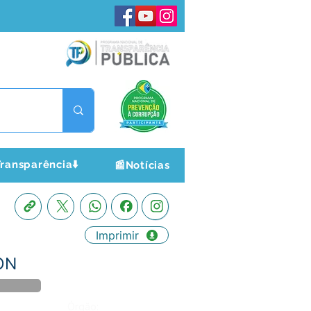
ransparência⬇️
📰Notícias
Imprimir
ON
Órgão: