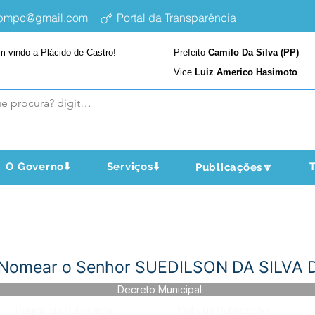
epmpc@gmail.com
Portal da Transparência
m-vindo a Plácido de Castro!
Prefeito
Camilo Da Silva (PP)
Vice
Luiz Americo Hasimoto
O Governo⬇️
Serviços⬇️
T
Publicações🔽
- Nomear o Senhor SUEDILSON DA SILV
Decreto Municipal
Página da Publicação:
Data da Publicação: