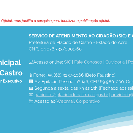
 Oficial, mas facilita a pesquisa para localizar a publicação oficial.
SERVIÇO DE ATENDIMENTO AO CIDADÃO (SIC) E
Prefeitura de Plácido de Castro - Estado do Acre
CNPJ 04.076.733/0001-60
icipal
💻Acesso online: 
SIC 
| 
Fale Conosco
 | 
Ouvidoria
 | 
Po
 Castro
📱Fone: +55 (68) 3237-1066 (Beto Faustino)
r Executivo
🏢 Av. Epitácio Pessoa, nº 146, CEP 69.980-000, Cen
📅 Segunda a sexta, das 7h às 13h (Fechado aos sá
📧 
gabinete@placidodecastro.ac.gov.br
 | 
ouvidoria@
📨 Acesso ao 
Webmail Corporativo