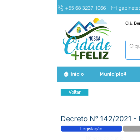
+55 68 3237 1066
gabinet
Olá, Be
🏠 Início
Município⬇️
Voltar
Decreto N° 142/2021 
Legislação
Número do Diário: