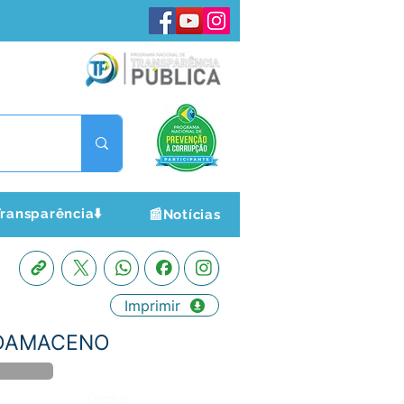
ransparência⬇️
📰Notícias
Imprimir
A DAMACENO
Órgão: