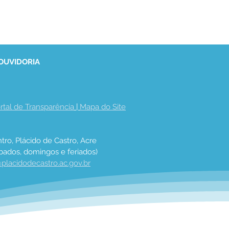
 OUVIDORIA
rtal de Transparência
 | 
Mapa do Site
tro, Plácido de Castro, Acre
bados, domingos e feriados)
placidodecastro.ac.gov.br