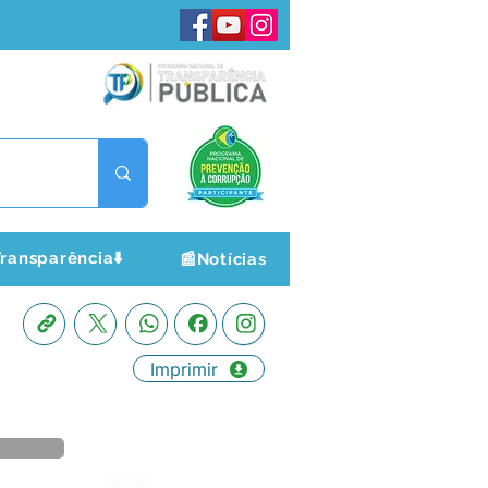
ransparência⬇️
📰Notícias
Imprimir
Órgão: