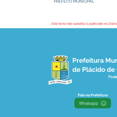
PREFEITO MUNICIPAL
Este texto não substitui o publicado no Diário
Prefeitura Mun
de Plácido de
Pode
Fale na Prefeitura
Whatsapp