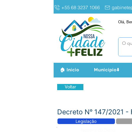
+55 68 3237 1066
gabinet
Olá, Be
🏠 Início
Município⬇️
Voltar
Decreto N° 147/2021 - 
Legislação
Número do Diário: