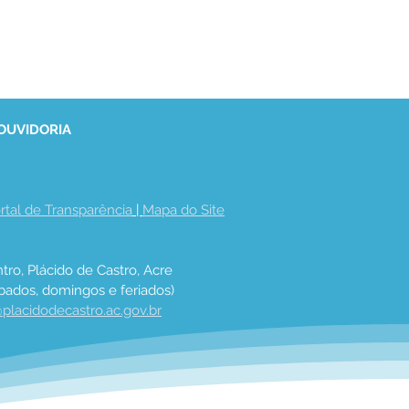
 OUVIDORIA
rtal de Transparência
 | 
Mapa do Site
tro, Plácido de Castro, Acre
bados, domingos e feriados)
placidodecastro.ac.gov.br