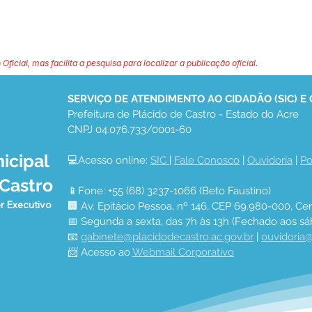
 Oficial, mas facilita a pesquisa para localizar a publicação oficial.
SERVIÇO DE ATENDIMENTO AO CIDADÃO (SIC) E
Prefeitura de Plácido de Castro - Estado do Acre
CNPJ 04.076.733/0001-60
icipal
💻Acesso online: 
SIC 
| 
Fale Conosco
 | 
Ouvidoria
 | 
Po
 Castro
📱Fone: +55 (68) 3237-1066 (Beto Faustino)
r Executivo
🏢 Av. Epitácio Pessoa, nº 146, CEP 69.980-000, Cen
📅 Segunda a sexta, das 7h às 13h (Fechado aos sá
📧 
gabinete@placidodecastro.ac.gov.br
 | 
ouvidoria@
📨 Acesso ao 
Webmail Corporativo