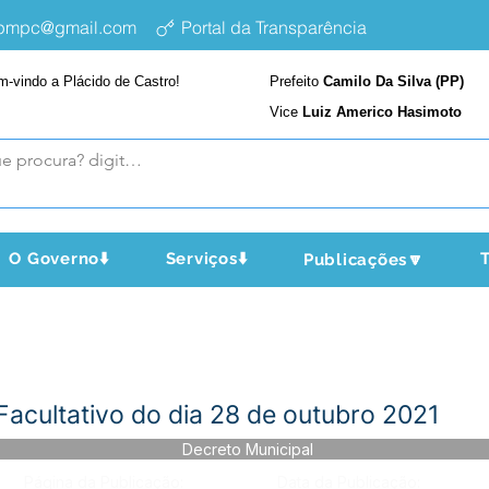
epmpc@gmail.com
Portal da Transparência
m-vindo a Plácido de Castro!
Prefeito
Camilo Da Silva (PP)
Vice
Luiz Americo Hasimoto
O Governo⬇️
Serviços⬇️
T
Publicações🔽
Facultativo do dia 28 de outubro 2021
Decreto Municipal
Página da Publicação:
Data da Publicação: