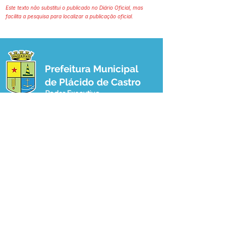
Este texto não substitui o publicado no Diário Oficial, mas
facilita a pesquisa para localizar a publicação oficial.
Prefeitura Municipal
de Plácido de Castro
Poder Executivo
SERVIÇO DE ATENDIMENTO AO 
CIDADÃO (SIC) E OUVIDORIA
Prefeitura de Plácido de Castro - Estado 
do Acre
CNPJ 04.076.733/0001-60
💻Acesso online: 
SIC 
| 
Fale Conosco
 | 
Ouvidoria
 | 
Portal de Transparência
 | 
Mapa do Site