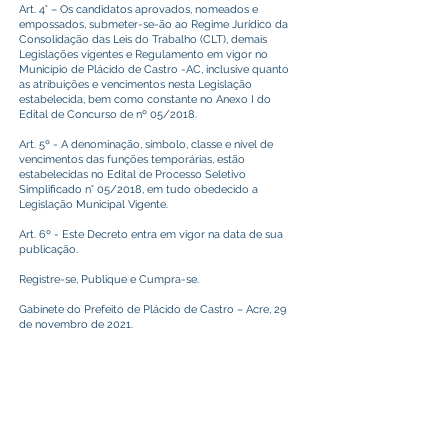
Art. 4° – Os candidatos aprovados, nomeados e
empossados, submeter-se-ão ao Regime Jurídico da
Consolidação das Leis do Trabalho (CLT), demais
Legislações vigentes e Regulamento em vigor no
Município de Plácido de Castro -AC, inclusive quanto
as atribuições e vencimentos nesta Legislação
estabelecida, bem como constante no Anexo I do
Edital de Concurso de nº 05/2018.
Art. 5º - A denominação, símbolo, classe e nível de
vencimentos das funções temporárias, estão
estabelecidas no Edital de Processo Seletivo
Simplificado n° 05/2018, em tudo obedecido a
Legislação Municipal Vigente.
Art. 6º - Este Decreto entra em vigor na data de sua
publicação.
Registre-se, Publique e Cumpra-se.
Gabinete do Prefeito de Plácido de Castro – Acre, 29
de novembro de 2021.
CAMILO DA SILVA
Prefeito Municipal
Este texto não substitui o publicado no Diário Oficial, mas
facilita a pesquisa para localizar a publicação oficial.