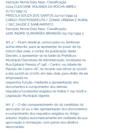
Inscrição Nome Data Nasc. Classificação
2024 CLEICIANE HOLANDA DA ROCHA ABREU
11/11/1993 13
PRISCILA SOUZA DOS SANTOS 24/02/1994 14
CARGO: FISIOTERAPEUTA / ZONAS URBANA E RURAL
/ SEC.SAÚDE E SANEAMENTO
Inscrição Nome Data Nasc. Classificação
1066 INGRID GUIMARÂES BRANDÃO 05/09/1994 3
Art. 2° – Ficam desde já, convocados os Senhores
acima descrito, para se apresentar no prazo de 05
(cinco) dias úteis, a contar da publicação deste
Decreto, a apresentar-se na Sede da Prefeitura
Municipal/Secretaria de Administração, localizada na
Rua Epitácio Pessoa nº 146 – Centro, na cidade de
Plácido de Castro-AC, no horário das 08:00 as 12:00h
e das 14:00h às 17:00h, em dias úteis, para efeito de ser
empossada na
respectiva função, mediante a apresentação dos
documentos e cumprimento dos demais
requisitos/constantes exigidos no Edital n° 05/2018 e
Legislação Municipal Vigente.
Art. 3° – O não comparecimento do (a) candidato (a)
aprovado (a) ou a não apresentação dos documentos
e cumprimento dos requisitos exigidos no Artigo
anterior, implica automaticamente em nulidade de sua
aprovação e nomeação, com perda dos direitos
decorrentes.