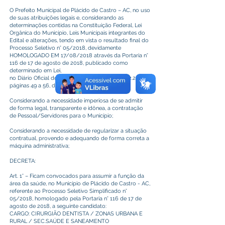
O Prefeito Municipal de Plácido de Castro – AC, no uso
de suas atribuições legais e, considerando as
determinações contidas na Constituição Federal, Lei
Orgânica do Município, Leis Municipais integrantes do
Edital e alterações, tendo em vista o resultado final do
Processo Seletivo n° 05/2018, devidamente
HOMOLOGADO EM 17/08/2018 através da Portaria n°
116 de 17 de agosto de 2018, publicado como
determinado em Lei,
no Diário Oficial do Estado do Acre, edição n° 12.272,
páginas 49 a 56, de 23 de agosto de 2018.
Considerando a necessidade imperiosa de se admitir
de forma legal, transparente e idônea, a contratação
de Pessoal/Servidores para o Município;
Considerando a necessidade de regularizar a situação
contratual, provendo e adequando de forma correta a
máquina administrativa;
DECRETA:
Art. 1° – Ficam convocados para assumir a função da
área da saúde, no Município de Plácido de Castro - AC,
referente ao Processo Seletivo Simplificado n°
05/2018, homologado pela Portaria n° 116 de 17 de
agosto de 2018, a seguinte candidato:
CARGO: CIRURGIÃO DENTISTA / ZONAS URBANA E
RURAL / SEC.SAÚDE E SANEAMENTO