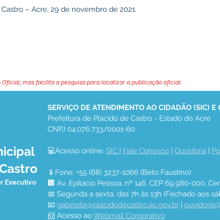
e Castro – Acre, 29 de novembro de 2021.
 Oficial, mas facilita a pesquisa para localizar a publicação oficial.
SERVIÇO DE ATENDIMENTO AO CIDADÃO (SIC) E
Prefeitura de Plácido de Castro - Estado do Acre
CNPJ 04.076.733/0001-60
icipal
💻Acesso online: 
SIC 
| 
Fale Conosco
 | 
Ouvidoria
 | 
Po
 Castro
📱Fone: +55 (68) 3237-1066 (Beto Faustino)
r Executivo
🏢 Av. Epitácio Pessoa, nº 146, CEP 69.980-000, Cen
📅 Segunda a sexta, das 7h às 13h (Fechado aos sá
📧 
gabinete@placidodecastro.ac.gov.br
 | 
ouvidoria@
📨 Acesso ao 
Webmail Corporativo