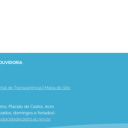
 OUVIDORIA
rtal de Transparência
 | 
Mapa do Site
tro, Plácido de Castro, Acre
bados, domingos e feriados)
placidodecastro.ac.gov.br