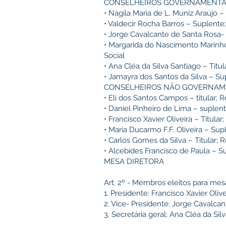
CONSELHEIROS GOVERNAMENT
• Nágila Maria de L. Muniz Araújo 
• Valdecir Rocha Barros – Suplent
• Jorge Cavalcante de Santa Rosa- 
• Margarida do Nascimento Marinho
Social
• Ana Cléa da Silva Santiago – Tit
• Jamayra dos Santos da Silva – S
CONSELHEIROS NÃO GOVERNAM
• Eli dos Santos Campos – titular;
• Daniel Pinheiro de Lima – suple
• Francisco Xavier Oliveira – Titu
• Maria Ducarmo F.F. Oliveira – S
• Carlos Gomes da Silva – Titular;
• Alcebides Francisco de Paula – S
MESA DIRETORA
Art. 2º - Membros eleitos para mes
1. Presidente: Francisco Xavier Olive
2. Vice- Presidente: Jorge Cavalca
3. Secretária geral: Ana Cléa da Sil