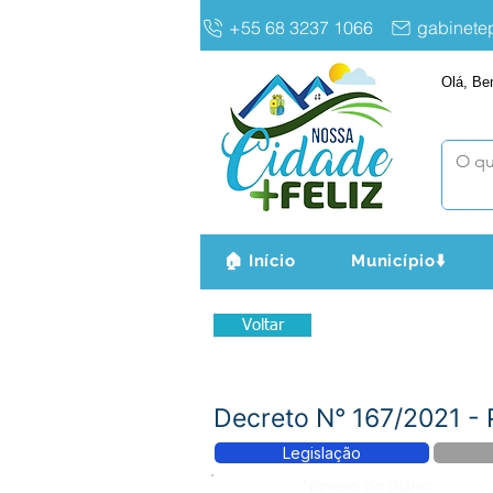
+55 68 3237 1066
gabinet
Olá, Be
🏠 Início
Município⬇️
Voltar
Decreto N° 167/2021 - 
Legislação
Número do Diário: