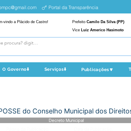
epmpc@gmail.com
Portal da Transparência
m-vindo a Plácido de Castro!
Prefeito
Camilo Da Silva (PP)
Vice
Luiz Americo Hasimoto
O Governo⬇️
Serviços⬇️
T
Publicações🔽
POSSE do Conselho Municipal dos Direito
Decreto Municipal
Página da Publicação:
Data da Publicação: