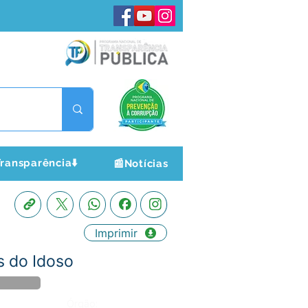
ransparência⬇️
📰Notícias
Imprimir
s do Idoso
Órgão: