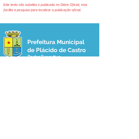
Este texto não substitui o publicado no Diário Oficial, mas
facilita a pesquisa para localizar a publicação oficial.
Prefeitura Municipal
de Plácido de Castro
Poder Executivo
SERVIÇO DE ATENDIMENTO AO 
CIDADÃO (SIC) E OUVIDORIA
Prefeitura de Plácido de Castro - Estado 
do Acre
CNPJ 04.076.733/0001-60
💻Acesso online: 
SIC 
| 
Fale Conosco
 | 
Ouvidoria
 | 
Portal de Transparência
 | 
Mapa do Site