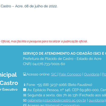
 Castro – Acre, 08 de julho de 2022.
 Oficial, mas facilita a pesquisa para localizar a publicação oficial.
SERVIÇO DE ATENDIMENTO AO CIDADÃO (SIC) E
Prefeitura de Plácido de Castro - Estado do Acre
CNPJ 04.076.733/0001-60
icipal
💻Acesso online: 
SIC 
| 
Fale Conosco
 | 
Ouvidoria
 | 
Po
 Castro
📱Fone: +55 (68) 3237-1066 (Beto Faustino)
r Executivo
🏢 Av. Epitácio Pessoa, nº 146, CEP 69.980-000, Cen
📅 Segunda a sexta, das 7h às 13h (Fechado aos sá
📧 
gabinete@placidodecastro.ac.gov.br
 | 
ouvidoria@
📨 Acesso ao 
Webmail Corporativo