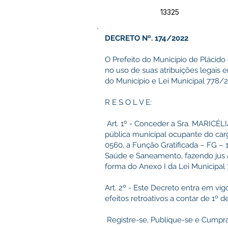
13325
DECRETO Nº. 174/2022
O Prefeito do Município de Plácido 
no uso de suas atribuições legais
do Município e Lei Municipal 778/2
R E S O L V E:
Art. 1º - Conceder a Sra. MARICÉ
pública municipal ocupante do carg
0560, a Função Gratificada – FG – 1
Saúde e Saneamento, fazendo jus 
forma do Anexo I da Lei Municipal 7
Art. 2º - Este Decreto entra em vig
efeitos retroativos a contar de 1º d
Registre-se, Publique-se e Cumpra