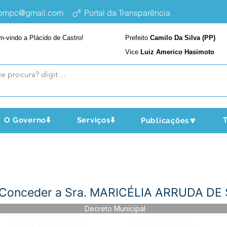
epmpc@gmail.com
Portal da Transparência
m-vindo a Plácido de Castro!
Prefeito
Camilo Da Silva (PP)
Vice
Luiz Americo Hasimoto
O Governo⬇️
Serviços⬇️
T
Publicações🔽
- Conceder a Sra. MARICÉLIA ARRUDA D
Decreto Municipal
Página da Publicação:
Data da Publicação: