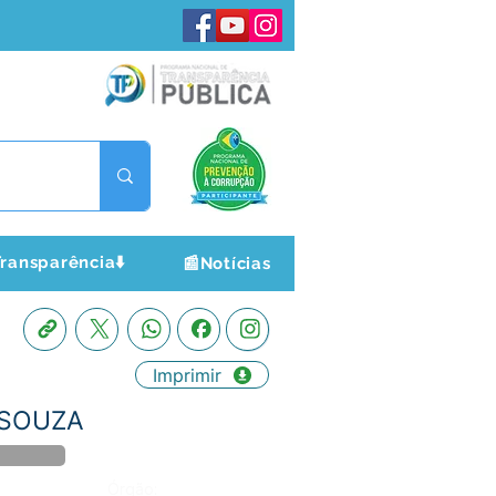
ransparência⬇️
📰Notícias
Imprimir
E SOUZA
Órgão: