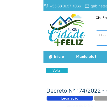
+55 68 3237 1066
gabinet
Olá, Be
🏠 Início
Município⬇️
Voltar
Decreto N° 174/2022 
Legislação
Número do Diário: