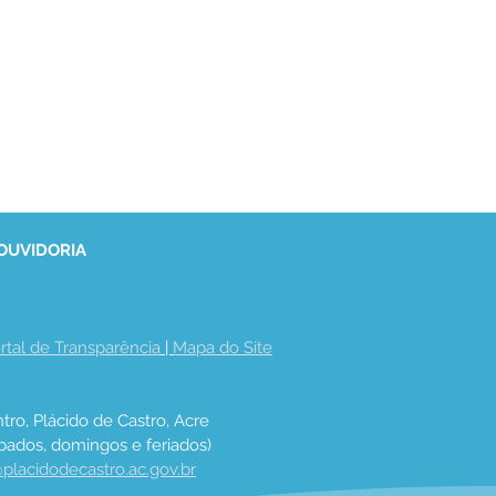
 OUVIDORIA
rtal de Transparência
 | 
Mapa do Site
tro, Plácido de Castro, Acre
bados, domingos e feriados)
placidodecastro.ac.gov.br