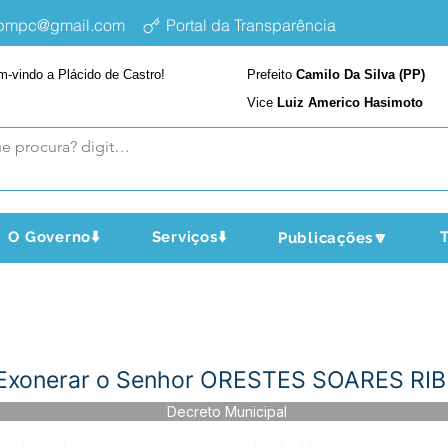
epmpc@gmail.com
Portal da Transparência
m-vindo a Plácido de Castro!
Prefeito
Camilo Da Silva (PP)
Vice
Luiz Americo Hasimoto
O Governo⬇️
Serviços⬇️
T
Publicações🔽
- Exonerar o Senhor ORESTES SOARES RI
Decreto Municipal
Página da Publicação:
Data da Publicação: