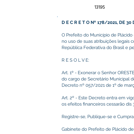
13195
D E C R E T O Nº 178/2021, DE 3
O Prefeito do Município de Plácido 
no uso de suas atribuições legais c
República Federativa do Brasil e pe
R E S O L V E:
Art. 1º - Exonerar o Senhor ORE
do cargo de Secretário Municipal 
Decreto nº 057/2021 de 1º de març
Art. 2º - Este Decreto entra em vig
os efeitos financeiros cessarão di
Registre-se, Publique-se e Cumpra
Gabinete do Prefeito de Plácido de