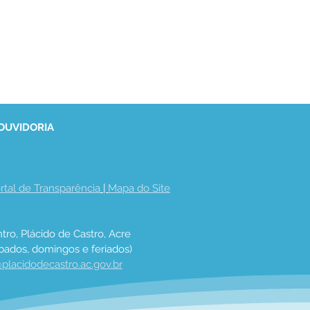
 OUVIDORIA
rtal de Transparência
 | 
Mapa do Site
tro, Plácido de Castro, Acre
bados, domingos e feriados)
placidodecastro.ac.gov.br