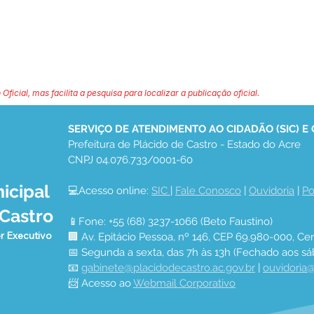
 Oficial, mas facilita a pesquisa para localizar a publicação oficial.
SERVIÇO DE ATENDIMENTO AO CIDADÃO (SIC) E
Prefeitura de Plácido de Castro - Estado do Acre
CNPJ 04.076.733/0001-60
icipal
💻Acesso online: 
SIC 
| 
Fale Conosco
 | 
Ouvidoria
 | 
Po
 Castro
📱Fone: +55 (68) 3237-1066 (Beto Faustino)
r Executivo
🏢 Av. Epitácio Pessoa, nº 146, CEP 69.980-000, Cen
📅 Segunda a sexta, das 7h às 13h (Fechado aos sá
📧 
gabinete@placidodecastro.ac.gov.br
 | 
ouvidoria@
📨 Acesso ao 
Webmail Corporativo