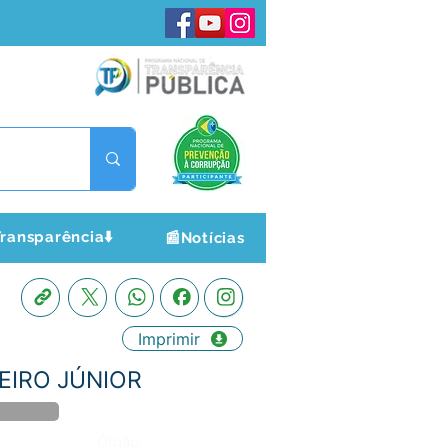
ransparência⬇️
📰Notícias
Imprimir
BEIRO JÚNIOR
Órgão: