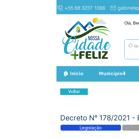
+55 68 3237 1066
gabinet
Olá, Be
🏠 Início
Município⬇️
Voltar
Decreto N° 178/2021 
Legislação
Número do Diário: