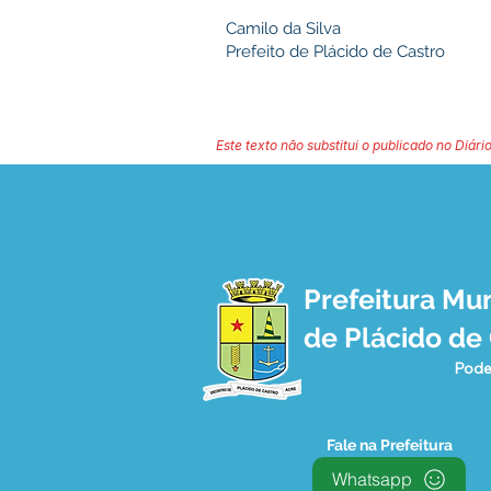
Camilo da Silva
Prefeito de Plácido de Castro
Este texto não substitui o publicado no Diário
Prefeitura Mun
de Plácido de
Pode
Fale na Prefeitura
Whatsapp