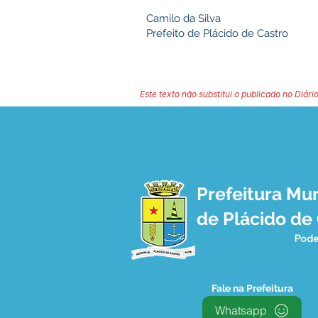
Camilo da Silva
Prefeito de Plácido de Castro
Este texto não substitui o publicado no Diário
Prefeitura Mun
de Plácido de
Pode
Fale na Prefeitura
Whatsapp