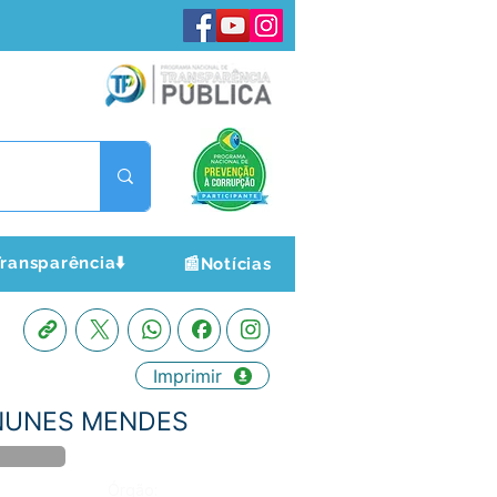
ransparência⬇️
📰Notícias
Imprimir
N NUNES MENDES
Órgão: