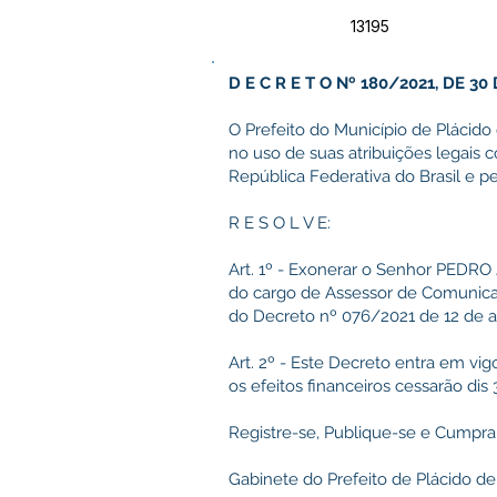
13195
D E C R E T O Nº 180/2021, DE 3
O Prefeito do Município de Plácido 
no uso de suas atribuições legais c
República Federativa do Brasil e pe
R E S O L V E:
Art. 1º - Exonerar o Senhor P
do cargo de Assessor de Comunica
do Decreto nº 076/2021 de 12 de ab
Art. 2º - Este Decreto entra em vig
os efeitos financeiros cessarão di
Registre-se, Publique-se e Cumpra
Gabinete do Prefeito de Plácido de