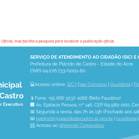
 Oficial, mas facilita a pesquisa para localizar a publicação oficial.
SERVIÇO DE ATENDIMENTO AO CIDADÃO (SIC) E
Prefeitura de Plácido de Castro - Estado do Acre
CNPJ 04.076.733/0001-60
icipal
💻Acesso online: 
SIC 
| 
Fale Conosco
 | 
Ouvidoria
 | 
Po
 Castro
📱Fone: +55 (68) 3237-1066 (Beto Faustino)
r Executivo
🏢 Av. Epitácio Pessoa, nº 146, CEP 69.980-000, Cen
📅 Segunda a sexta, das 7h às 13h (Fechado aos sá
📧 
gabinete@placidodecastro.ac.gov.br
 | 
ouvidoria@
📨 Acesso ao 
Webmail Corporativo