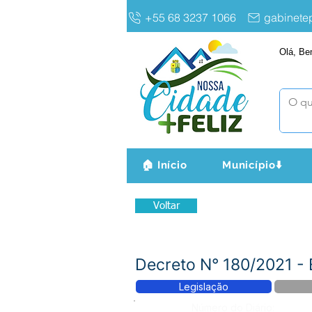
+55 68 3237 1066
gabinet
Olá, Be
🏠 Início
Município⬇️
Voltar
Decreto N° 180/2021
Legislação
Número do Diário: