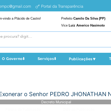
epmpc@gmail.com
Portal da Transparência
m-vindo a Plácido de Castro!
Prefeito
Camilo Da Silva (PP)
Vice
Luiz Americo Hasimoto
O Governo⬇️
Serviços⬇️
T
Publicações🔽
 - Exonerar o Senhor PEDRO JHONATHA
Decreto Municipal
Página da Publicação:
Data da Publicação: