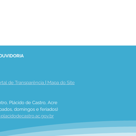
 OUVIDORIA
rtal de Transparência
 | 
Mapa do Site
tro, Plácido de Castro, Acre
bados, domingos e feriados)
placidodecastro.ac.gov.br