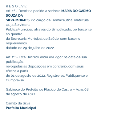
R E S O L V E:
Art. 1º - Demitir a pedido a senhora
MARIA DO CARMO
SOUZA DA
SILVA MORAES
, do cargo de Farmacêutica, matrícula
4457, Servidora
PúblicaMunicipal, através do Simplificado, pertencente
ao quadro
da Secretaria Municipal de Saúde, com base no
requerimento
datado de 29 de julho de 2022.
Art. 2º - Este Decreto entra em vigor na data de sua
publicação,
revogadas as disposições em contrário, com seus
efeitos a partir
de 01 de agosto de 2022. Registre-se, Publique-se e
Cumpra-se.
Gabinete do Prefeito de Plácido de Castro – Acre, 08
de agosto de 2022.
Camilo da Silva
Prefeito Municipal