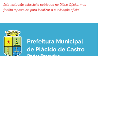
Este texto não substitui o publicado no Diário Oficial, mas
facilita a pesquisa para localizar a publicação oficial.
Prefeitura Municipal
de Plácido de Castro
Poder Executivo
SERVIÇO DE ATENDIMENTO AO 
CIDADÃO (SIC) E OUVIDORIA
Prefeitura de Plácido de Castro - Estado 
do Acre
CNPJ 04.076.733/0001-60
💻Acesso online: 
SIC 
| 
Fale Conosco
 | 
Ouvidoria
 | 
Portal de Transparência
 | 
Mapa do Site